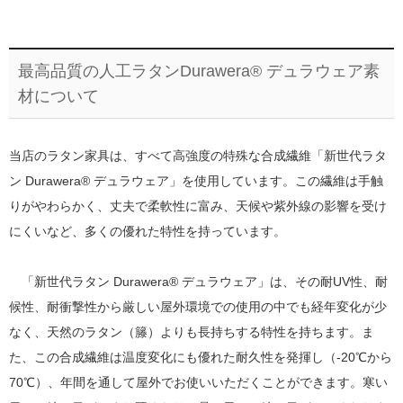
最高品質の人工ラタンDurawera® デュラウェア素
材について
当店のラタン家具は、すべて高強度の特殊な合成繊維「新世代ラタ
ン Durawera® デュラウェア」を使用しています。この繊維は手触
りがやわらかく、丈夫で柔軟性に富み、天候や紫外線の影響を受け
にくいなど、多くの優れた特性を持っています。
「新世代ラタン Durawera® デュラウェア」は、その耐UV性、耐
候性、耐衝撃性から厳しい屋外環境での使用の中でも経年変化が少
なく、天然のラタン（籐）よりも長持ちする特性を持ちます。ま
た、この合成繊維は温度変化にも優れた耐久性を発揮し（-20℃から
70℃）、年間を通して屋外でお使いいただくことができます。寒い