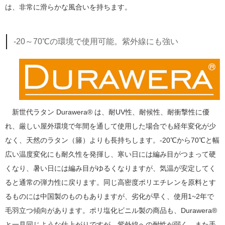
は、非常に滑らかな風合いを持ちます。
-20～70℃の環境で使用可能。紫外線にも強い
新世代ラタン Durawera® は、耐UV性、耐候性、耐衝撃性に優
れ、厳しい屋外環境で年間を通して使用した場合でも経年変化が少
なく、天然のラタン（籐）よりも長持ちします。-20℃から70℃と幅
広い温度変化にも耐久性を発揮し、寒い日には編み目がつまって硬
くなり、暑い日には編み目がゆるくなりますが、気温が安定してく
ると通常の弾力性に戻ります。同じ高密度ポリエチレンを原料とす
るものには中国製のものもありますが、劣化が早く、使用1~2年で
毛羽立つ傾向があります。ポリ塩化ビニル製の商品も、Durawera®
と一見同じような仕上がりですが、紫外線への耐性が弱く、また手