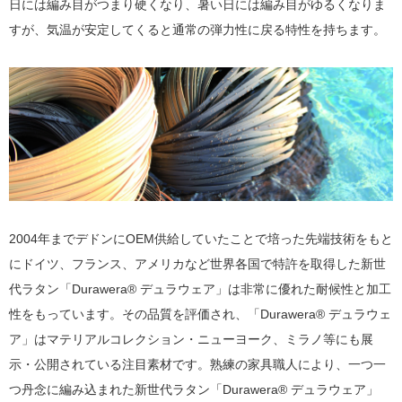
日には編み目がつまり硬くなり、暑い日には編み目がゆるくなりま
すが、気温が安定してくると通常の弾力性に戻る特性を持ちます。
2004年までデドンにOEM供給していたことで培った先端技術をもと
にドイツ、フランス、アメリカなど世界各国で特許を取得した新世
代ラタン「Durawera® デュラウェア」は非常に優れた耐候性と加工
性をもっています。その品質を評価され、「Durawera® デュラウェ
ア」はマテリアルコレクション・ニューヨーク、ミラノ等にも展
示・公開されている注目素材です。熟練の家具職人により、一つ一
つ丹念に編み込まれた新世代ラタン「Durawera® デュラウェア」