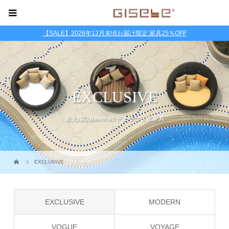
【SALE】2026年12月末頃お届け限定 家具25％OFF
EXCLUSIVE
最先端Durawera®デュラウェア家具
EXCLUSIVE
EXCLUSIVE
MODERN
VOGUE
VOYAGE