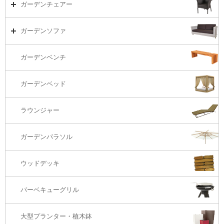
ガーデンテーブルTOP
ガーデンチェアー
リビング・ソファ
ガーデンテーブル（海外在庫）
ガーデンチェアーTOP
ガーデンソファ
ラウンジ・ベッド
ダイニングテーブル
ガーデンチェアー（海外在庫）
ガーデンソファTOP
ガーデンベンチ
バーカウンター
コーヒーテーブル
ダイニングチェアー
1S・ラウンジチェアー
ガーデンベッド
サイド・エンドテーブル
カウンター・バーチェアー
2S・2.5Sソファ
ラウンジャー
カウンター・バーテーブル
座椅子
3Sソファ
ガーデンパラソル
コーナー・カウチソファ
ウッドデッキ
オットマン・スツール
バーベキューグリル
大型プランター・植木鉢