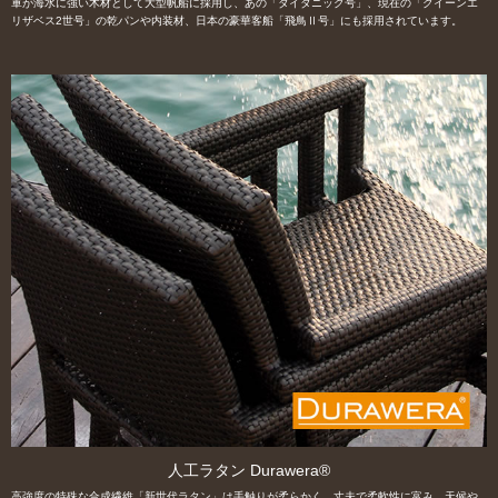
軍が海水に強い木材として大型帆船に採用し、あの「タイタニック号」、現在の「クイーンエ
リザベス2世号」の乾パンや内装材、日本の豪華客船「飛鳥Ⅱ号」にも採用されています。
人工ラタン Durawera®
高強度の特殊な合成繊維「新世代ラタン」は手触りが柔らかく、丈夫で柔軟性に富み、天候や