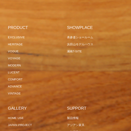
VOGUE
OVERSEAS PROJECT
EXCLUSIVE
EXCLUSIVE
EXCLUSIVE
VOGUE
GARDEN BED
LA LUNA
HOME USE
OBSIDIAN
FRANKFURT
GARDEN
SOFA
HAM
OVERSEAS PROJECT
LOUNGER
JAPAN
HOME USE
PROJECT
MANTRA
CENTER
PRODUCT
SHOWPLACE
VOGUE
POLE PARASOL
BREEZE
COMFORT
EXCLUSIVE
表参道ショールーム
GARDEN LOUNGER
EXCLUSIVE
JAPAN
GARDEN SOFA
HERITAGE
浜田山モデルハウス
OVERSEAS
PROJECT
HAVANA
OVERSEAS
VOGUE
湘南T-SITE
PROJECT
SUN BUNS
PROJECT
VOYAGE
MODERN
LUCENT
COMFORT
ADVANCE
VINTAGE
GALLERY
SUPPORT
HOME USE
製品情報
JAPAN PROJECT
アジアン家具