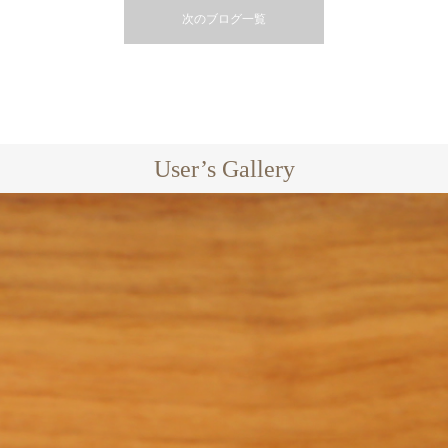
次のブログ一覧
User’s Gallery
EXCLUSIVE
BLACK
EXCLUSIVE
GARDEN L
LILLE
GARDEN
GARDEN LOUNGER
COMFORT
JAPAN PRO
BED
GARDEN
HOME USE
SURF
OVERSEAS PROJECT
SOFA
OVERSEAS
GARDEN BE
SUN BUNS
GARDEN
BREEZE
PROJECT
SAIN
PROJECT
L
SOFA
OVERSEAS
EXCLUSIVE
JAPAN
GARDEN
VOGUE
MUCHA
PROJECT
VANNES
PROJECT
LOUNGER
LILLE