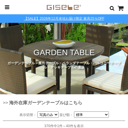
【SALE】2026年12月末頃お届け限定 家具25％OFF
GARDEN TABLE
ガーデンテーブル・屋外テーブル・ベランダテーブル・バルコニーテーブ
ル・デッキテーブルの通販
>>
海外在庫ガーデンテーブルはこちら
表示切替：
並び順：
370件中1件～40件を表示