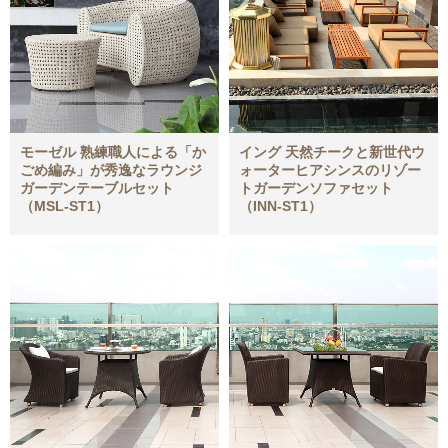
モーゼル 熟練職人による「か
イング 天然チークと新世代ウ
ごめ編み」が秀逸なラウンジ
ォーターヒアシンスのリゾー
ガーデンテーブルセット
トガーデンソファセット
（MSL-ST1）
（INN-ST1）