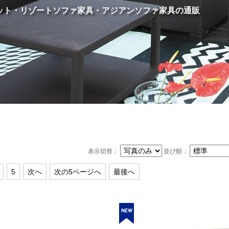
ット・リゾートソファ家具・アジアンソファ家具の通販
表示切替：
並び順：
5
次へ
次の5ページへ
最後へ