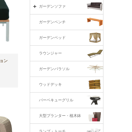
リビング・ソファ
ガーデンテーブル（海外在庫）
ガーデンチェアーTOP
ガーデンソファ
ラウンジ・ベッド
ダイニングテーブル
ガーデンチェアー（海外在庫）
ガーデンソファTOP
ガーデンベンチ
バーカウンター
コーヒーテーブル
ダイニングチェアー
1S・ラウンジチェアー
ガーデンベッド
サイド・エンドテーブル
カウンター・バーチェアー
2S・2.5Sソファ
ラウンジャー
カウンター・バーテーブル
座椅子
ション
3Sソファ
ガーデンパラソル
コーナー・カウチソファ
ウッドデッキ
オットマン・スツール
バーベキューグリル
大型プランター・植木鉢
ランプ・トーチ