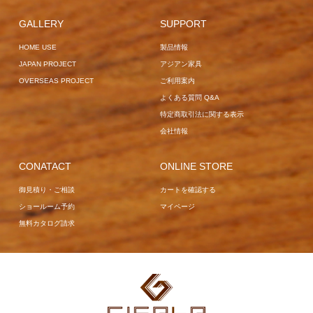
GALLERY
SUPPORT
HOME USE
製品情報
JAPAN PROJECT
アジアン家具
OVERSEAS PROJECT
ご利用案内
よくある質問 Q&A
特定商取引法に関する表示
会社情報
CONATACT
ONLINE STORE
御見積り・ご相談
カートを確認する
ショールーム予約
マイページ
無料カタログ請求