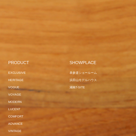
MUCHA
PROJECT
VANNES
CAIRO
LOUNGER
LILLE
VOGUE
EXCLUSIVE
OVERSEAS PROJECT
EXCLUSIVE
GARDEN LOUNGER
VOGUE
GARDEN LOUNGER
POLE PARA
BREEZE
JAPAN PROJECT
HOME USE
SURF
GARDEN L
EXCLUSIVE
JAPAN
OVERSEAS
PROJECT
EXCLUSIVE
BLACK
PROJECT
S
GARDEN BED
LA LUNA
LILLE
GARDEN
SOFA
HAM
COMFORT
OVERSEAS PROJECT
BED
GARDEN
HOME USE
GARDEN SOFA
SOFA
OVERSEAS
HAVANA
OVERSEAS
BREEZE
EXCLUSIVE
PRODUCT
SHOWPLACE
PROJECT
SAIN
PROJECT
EXCLUSIVE
JAPAN
FRANKFURT
GARDEN
COMFORT
EXCLUSIVE
表参道ショールーム
VOGUE
PROJECT
LOUNGER
JAPAN
OVERSEAS PROJECT
HERITAGE
浜田山モデルハウス
PROJECT
MANTRA
SUN BUNS
VOGUE
湘南T-SITE
VOGUE
VOYAGE
MODERN
LUCENT
COMFORT
ADVANCE
VINTAGE