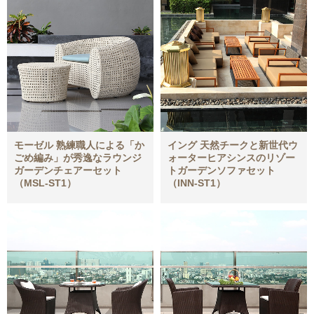
モーゼル 熟練職人による「か
イング 天然チークと新世代ウ
ごめ編み」が秀逸なラウンジ
ォーターヒアシンスのリゾー
ガーデンチェアーセット
トガーデンソファセット
（MSL-ST1）
（INN-ST1）