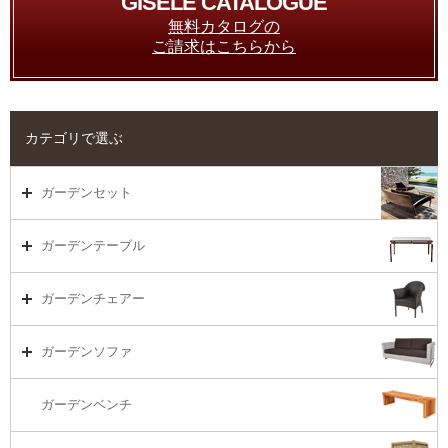
GISELE CATALOGUE
無料カタログの
ご請求はこちらから
カテゴリで選ぶ
ガーデンセット
ガーデンセット（海外在庫）
ガーデンテーブル
ダイニング
ガーデンテーブルTOP
ガーデンチェアー
リビング・ソファ
ガーデンテーブル（海外在庫）
ガーデンチェアーTOP
ガーデンソファ
ラウンジ・ベッド
ダイニングテーブル
ガーデンチェアー（海外在庫）
ガーデンソファTOP
ガーデンベンチ
バーカウンター
コーヒーテーブル
ダイニングチェアー
1S・ラウンジチェアー