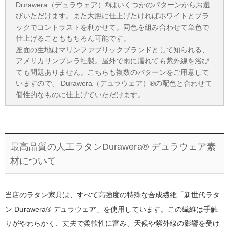
Durawera（デュラウェア）®はいくつかのパターンからお選
びいただけます。また大胆に仕上げたければホワイトとブラ
ックでコントラストを利かせて。同色を組み合わせて単色で
仕上げることももちろん可能です。
座面の生地はマリンファブリックブランドとして知られる、
アメリカサンブレラ社製。屋外で雨に濡れても紫外線を浴び
ても問題ありません。こちらも複数のパターンをご用意して
いますので、 Durawera（デュラウェア）®の配色と合わせて
個性的なものに仕上げていただけます。
最高品質の人工ラタンDurawera® デュラウェア素
材について
当店のラタン家具は、すべて高強度の特殊な合成繊維「新世代ラタ
ン Durawera® デュラウェア」を使用しています。この繊維は手触
りがやわらかく、丈夫で柔軟性に富み、天候や紫外線の影響を受け