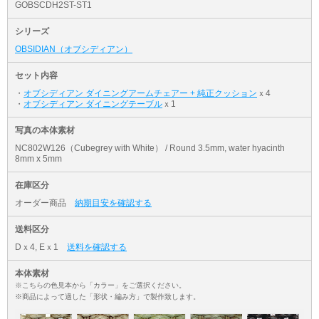
GOBSCDH2ST-ST1
シリーズ
OBSIDIAN（オブシディアン）
セット内容
・
オブシディアン ダイニングアームチェアー + 純正クッション
ｘ4
・
オブシディアン ダイニングテーブル
ｘ1
写真の本体素材
NC802W126（Cubegrey with White） / Round 3.5mm, water hyacinth
8mm x 5mm
在庫区分
オーダー商品
納期目安を確認する
送料区分
Dｘ4, Eｘ1
送料を確認する
本体素材
※こちらの色見本から「カラー」をご選択ください。
※商品によって適した「形状・編み方」で製作致します。