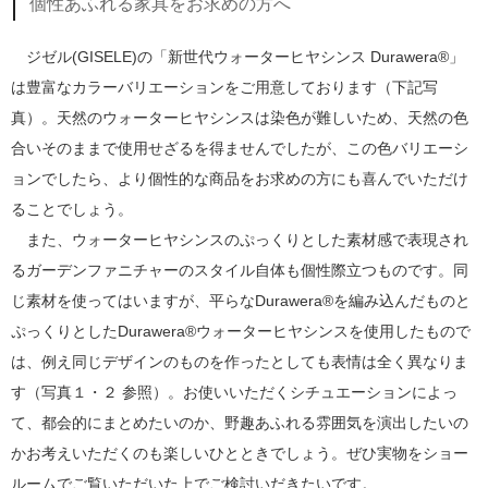
個性あふれる家具をお求めの方へ
ジゼル(GISELE)の「新世代ウォーターヒヤシンス Durawera®」
は豊富なカラーバリエーションをご用意しております（下記写
真）。天然のウォーターヒヤシンスは染色が難しいため、天然の色
合いそのままで使用せざるを得ませんでしたが、この色バリエーシ
ョンでしたら、より個性的な商品をお求めの方にも喜んでいただけ
ることでしょう。
また、ウォーターヒヤシンスのぷっくりとした素材感で表現され
るガーデンファニチャーのスタイル自体も個性際立つものです。同
じ素材を使ってはいますが、平らなDurawera®を編み込んだものと
ぷっくりとしたDurawera®ウォーターヒヤシンスを使用したもので
は、例え同じデザインのものを作ったとしても表情は全く異なりま
す（写真１・２ 参照）。お使いいただくシチュエーションによっ
て、都会的にまとめたいのか、野趣あふれる雰囲気を演出したいの
かお考えいただくのも楽しいひとときでしょう。ぜひ実物をショー
ルームでご覧いただいた上でご検討いだきたいです。