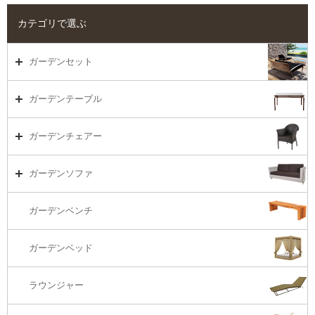
カテゴリで選ぶ
ガーデンセット
ガーデンセット（海外在庫）
ガーデンテーブル
ダイニング
ガーデンテーブルTOP
ガーデンチェアー
リビング・ソファ
ガーデンテーブル（海外在庫）
ガーデンチェアーTOP
ガーデンソファ
ラウンジ・ベッド
ダイニングテーブル
ガーデンチェアー（海外在庫）
ガーデンソファTOP
ガーデンベンチ
バーカウンター
コーヒーテーブル
ダイニングチェアー
1S・ラウンジチェアー
ガーデンベッド
サイド・エンドテーブル
カウンター・バーチェアー
2S・2.5Sソファ
ラウンジャー
カウンター・バーテーブル
座椅子
3Sソファ