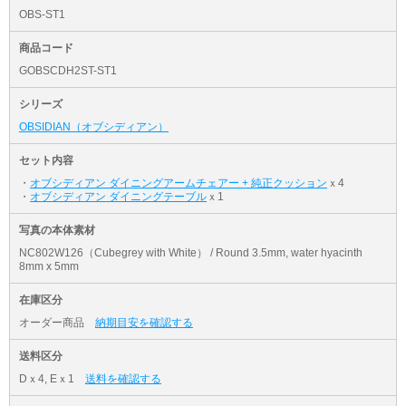
OBS-ST1
商品コード
GOBSCDH2ST-ST1
シリーズ
OBSIDIAN（オブシディアン）
セット内容
・
オブシディアン ダイニングアームチェアー + 純正クッション
ｘ4
・
オブシディアン ダイニングテーブル
ｘ1
写真の本体素材
NC802W126（Cubegrey with White） / Round 3.5mm, water hyacinth
8mm x 5mm
在庫区分
オーダー商品
納期目安を確認する
送料区分
Dｘ4, Eｘ1
送料を確認する