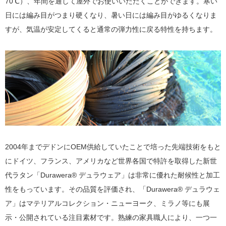
70℃）、年間を通して屋外でお使いいただくことができます。寒い
日には編み目がつまり硬くなり、暑い日には編み目がゆるくなりま
すが、気温が安定してくると通常の弾力性に戻る特性を持ちます。
2004年までデドンにOEM供給していたことで培った先端技術をもと
にドイツ、フランス、アメリカなど世界各国で特許を取得した新世
代ラタン「Durawera® デュラウェア」は非常に優れた耐候性と加工
性をもっています。その品質を評価され、「Durawera® デュラウェ
ア」はマテリアルコレクション・ニューヨーク、ミラノ等にも展
示・公開されている注目素材です。熟練の家具職人により、一つ一