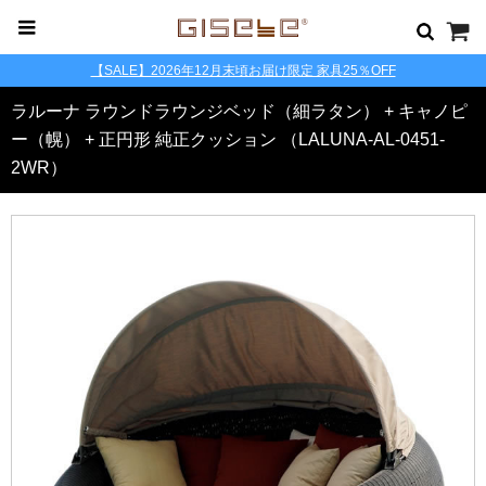
【SALE】2026年12月末頃お届け限定 家具25％OFF
ラルーナ ラウンドラウンジベッド（細ラタン） + キャノピ
ー（幌） + 正円形 純正クッション （LALUNA-AL-0451-
2WR）