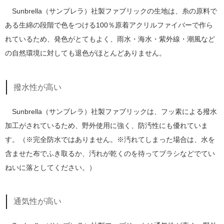
Sunbrella（サンブレラ）社製ファブリックの生地は、糸の原料で
ある生綿の段階で色をつける100％原着アクリルファイバーで作ら
れているため、発色がとてもよく、雨水・海水・紫外線・潮風など
の自然環境に対しても退色がほとんどありません。
撥水性が高い
Sunbrella（サンブレラ）社製ファブリックは、フッ素による撥水
加工がされているため、野外使用に強く、防汚性にも優れていま
す。（※完全防水ではありません。※汚れてしまった場合は、水を
含ませた布でふき取るか、汚れが乾くのを待ってブラシなどでてい
ねいに落としてください。）
通気性が高い