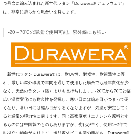
つ丹念に編み込まれた新世代ラタン「Durawera® デュラウェア」
は、非常に滑らかな風合いを持ちます。
-20～70℃の環境で使用可能。紫外線にも強い
新世代ラタン Durawera® は、耐UV性、耐候性、耐衝撃性に優
れ、厳しい屋外環境で年間を通して使用した場合でも経年変化が少
なく、天然のラタン（籐）よりも長持ちします。-20℃から70℃と幅
広い温度変化にも耐久性を発揮し、寒い日には編み目がつまって硬
くなり、暑い日には編み目がゆるくなりますが、気温が安定してく
ると通常の弾力性に戻ります。同じ高密度ポリエチレンを原料とす
るものには中国製のものもありますが、劣化が早く、使用1~2年で
毛羽立つ傾向があります。ポリ塩化ビニル製の商品も、Durawera®