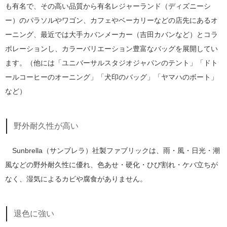
も有名で、その高い品質から有名レジャーランド（ディズニーシ
ー）のパラソルやワゴン、カフェやベーカリーなどの店先にあるオ
ーニング、最近では大手カバンメーカー（吉田カバンなど）とコラ
ボレーションし、カラーバリエーション豊富なバッグを展開してい
ます。（他には「ユニバーサルスタジオジャパンのテント」「ドト
ールコーヒーのオーニング」「犬印のバッグ」「ヤマハのボート」
など）
野外耐久性が高い
Sunbrella（サンブレラ）社製ファブリックは、雨・風・日光・潮
風などの野外耐久性に優れ、色あせ・硬化・ひび割れ・ケバ立ちが
なく、湿気によるカビや腐食がありません。
退色に強い