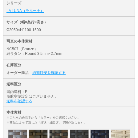
シリーズ
LA LUNA（ラルーナ）
サイズ（幅×奥行×高さ）
Ø2050×H1100-1500
写真の本体素材
NC507（Bronze）
細ラタン：Round 3.5mm×2.7mm
在庫区分
オーダー商品
納期目安を確認する
送料区分
国内送料：F
※航空便設定はございません。
送料を確認する
本体素材
※こちらの色見本から「カラー」をご選択ください。
※商品によって適した「形状・編み方」で製作致します。