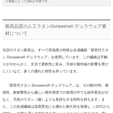
※車輪によって回転が可能です。
最高品質の人工ラタンDurawera® デュラウェア素
材について
当店のラタン家具は、すべて高強度の特殊な合成繊維「新世代ラタ
ン Durawera® デュラウェア」を使用しています。この繊維は手触
りがやわらかく、丈夫で柔軟性に富み、天候や紫外線の影響を受け
にくいなど、多くの優れた特性を持っています。
「新世代ラタン Durawera® デュラウェア」は、その耐UV性、耐
候性、耐衝撃性から厳しい屋外環境での使用の中でも経年変化が少
なく、天然のラタン（籐）よりも長持ちする特性を持ちます。ま
た、この合成繊維は温度変化にも優れた耐久性を発揮し（-20℃から