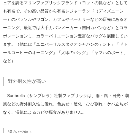
ェアを誇るマリンファブリックブランド（ヨットの帆など）として
も有名で、その高い品質から有名レジャーランド（ディズニーシ
ー）のパラソルやワゴン、カフェやベーカリーなどの店先にあるオ
ーニング、最近では大手カバンメーカー（吉田カバンなど）とコラ
ボレーションし、カラーバリエーション豊富なバッグを展開してい
ます。（他には「ユニバーサルスタジオジャパンのテント」「ドト
ールコーヒーのオーニング」「犬印のバッグ」「ヤマハのボート」
など）
野外耐久性が高い
Sunbrella（サンブレラ）社製ファブリックは、雨・風・日光・潮
風などの野外耐久性に優れ、色あせ・硬化・ひび割れ・ケバ立ちが
なく、湿気によるカビや腐食がありません。
退色に強い