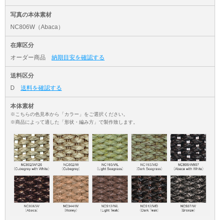
写真の本体素材
NC806W（Abaca）
在庫区分
オーダー商品
納期目安を確認する
送料区分
D
送料を確認する
本体素材
※こちらの色見本から「カラー」をご選択ください。
※商品によって適した「形状・編み方」で製作致します。