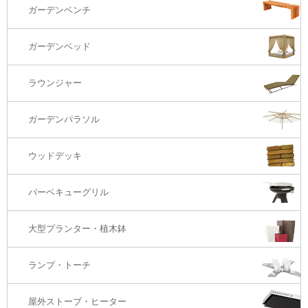
ガーデンチェアー（海外在庫）
ガーデンソファTOP
ガーデンベンチ
バーカウンター
コーヒーテーブル
ダイニングチェアー
1S・ラウンジチェアー
ガーデンベッド
サイド・エンドテーブル
カウンター・バーチェアー
2S・2.5Sソファ
ラウンジャー
カウンター・バーテーブル
座椅子
3Sソファ
ガーデンパラソル
コーナー・カウチソファ
ウッドデッキ
オットマン・スツール
バーベキューグリル
大型プランター・植木鉢
ランプ・トーチ
屋外ストーブ・ヒーター