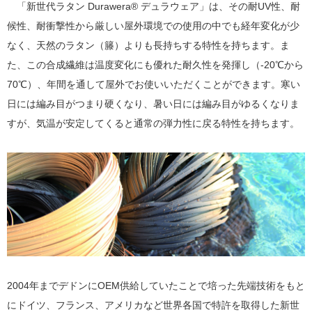
「新世代ラタン Durawera® デュラウェア」は、その耐UV性、耐
候性、耐衝撃性から厳しい屋外環境での使用の中でも経年変化が少
なく、天然のラタン（籐）よりも長持ちする特性を持ちます。ま
た、この合成繊維は温度変化にも優れた耐久性を発揮し（-20℃から
70℃）、年間を通して屋外でお使いいただくことができます。寒い
日には編み目がつまり硬くなり、暑い日には編み目がゆるくなりま
すが、気温が安定してくると通常の弾力性に戻る特性を持ちます。
2004年までデドンにOEM供給していたことで培った先端技術をもと
にドイツ、フランス、アメリカなど世界各国で特許を取得した新世