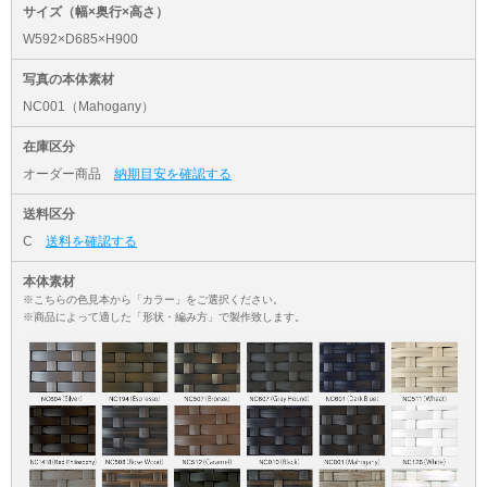
サイズ（幅×奥行×高さ）
W592×D685×H900
写真の本体素材
NC001（Mahogany）
在庫区分
オーダー商品
納期目安を確認する
送料区分
C
送料を確認する
本体素材
※こちらの色見本から「カラー」をご選択ください。
※商品によって適した「形状・編み方」で製作致します。