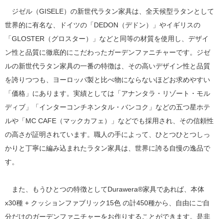
ジゼル（GISELE）の新世代ラタン家具は、全天候型ラタンとして
世界的に有名な、ドイツの「DEDON（デドン）」やイギリスの
「GLOSTER（グロスター）」などと同等の材質を使用し、デザイ
ン性と品質に徹底的にこだわったガーデンファニチャーです。ジゼ
ルの新世代ラタン家具の一番の特徴は、その高いデザイン性と品質
を誇りつつも、ヨーロッパ製と比べ物にならないほどお求めやすい
「価格」にあります。実績としては「アナンタラ・リゾート・モル
ディブ」「インターコンチネンタル・バンコク」などの五つ星ホテ
ルや「MC CAFE（マックカフェ）」などでも採用され、その信頼性
の高さが証明されています。職人の手によって、ひとつひとつしっ
かりと丁寧に編み込まれたラタン家具は、世界に誇る自慢の逸品で
す。
また、もうひとつの特徴としてDurawera®家具であれば、本体
x30種 + クッションファブリック15色 の計450種から、自由にご自
分だけのガーデンファニチャーをお作りすることができます。是非