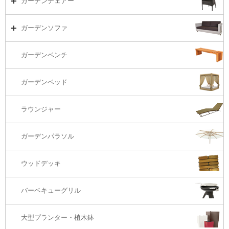
ガーデンチェアー
リビング・ソファ
ガーデンテーブル（海外在庫）
ガーデンチェアーTOP
ガーデンソファ
ラウンジ・ベッド
ダイニングテーブル
ガーデンチェアー（海外在庫）
ガーデンソファTOP
ガーデンベンチ
バーカウンター
コーヒーテーブル
ダイニングチェアー
1S・ラウンジチェアー
ガーデンベッド
サイド・エンドテーブル
カウンター・バーチェアー
2S・2.5Sソファ
ラウンジャー
カウンター・バーテーブル
座椅子
3Sソファ
ガーデンパラソル
コーナー・カウチソファ
ウッドデッキ
オットマン・スツール
バーベキューグリル
大型プランター・植木鉢