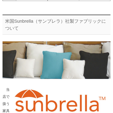
米国Sunbrella（サンブレラ）社製ファブリックに
ついて
当
店で
扱う
家具