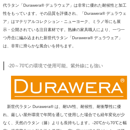
代ラタン「Durawera® デュラウェア」は非常に優れた耐候性と加工
性をもっています。その品質を評価され、「Durawera® デュラウェ
ア」はマテリアルコレクション・ニューヨーク、ミラノ等にも展
示・公開されている注目素材です。熟練の家具職人により、一つ一
つ丹念に編み込まれた新世代ラタン「Durawera® デュラウェア」
は、非常に滑らかな風合いを持ちます。
-20～70℃の環境で使用可能。紫外線にも強い
新世代ラタン Durawera® は、耐UV性、耐候性、耐衝撃性に優
れ、厳しい屋外環境で年間を通して使用した場合でも経年変化が少
なく、天然のラタン（籐）よりも長持ちします。-20℃から70℃と幅