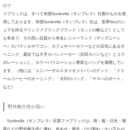
のフ
ァブリックは、すべて米国Sunbrella（サンブレラ）社製のものを使
用しております。米国Sunbrella（サンブレラ）社は、世界No1のシ
ェアを誇るマリンファブリックブランド（ヨットの帆など）として
も有名で、その高い品質から有名レジャーランド（ディズニーシ
ー）のパラソルやワゴン、カフェやベーカリーなどの店先にあるオ
ーニング、最近では大手カバンメーカー（吉田カバンなど）とコラ
ボレーションし、カラーバリエーション豊富なバッグを展開してい
ます。（他には「ユニバーサルスタジオジャパンのテント」「ドト
ールコーヒーのオーニング」「犬印のバッグ」「ヤマハのボート」
など）
野外耐久性が高い
Sunbrella（サンブレラ）社製ファブリックは、雨・風・日光・潮
風などの野外耐久性に優れ、色あせ・硬化・ひび割れ・ケバ立ちが