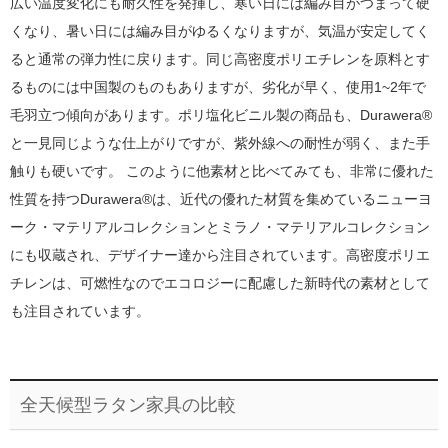
広い温度変化にも耐久性を発揮し、寒い日には編み目がつまって硬
くなり、暑い日には編み目がゆるくなりますが、気温が安定してく
ると通常の弾力性に戻ります。同じ高密度ポリエチレンを原料とす
るものには中国製のものもありますが、劣化が早く、使用1~2年で
毛羽立つ傾向があります。ポリ塩化ビニル製の商品も、Durawera®
と一見同じような仕上がりですが、紫外線への耐性が弱く、また手
触りも硬いです。 このように他素材と比べてみても、非常に優れた
性質を持つDurawera®は、近代の優れた材質を集めているニューヨ
ーク・マテリアルコレクションとミラノ・マテリアルコレクション
にも収蔵され、デザイナー達から注目されています。高密度ポリエ
チレンは、可燃性なのでエコロジーに配慮した新時代の素材として
も注目されています。
全天候型ラタン家具の比較