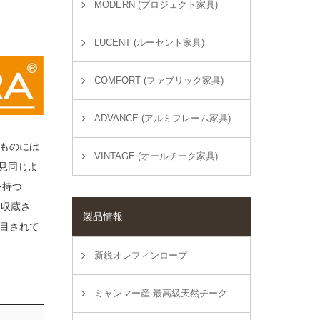
MODERN (プロジェクト家具)
LUCENT (ルーセント家具)
COMFORT (ファブリック家具)
ADVANCE (アルミフレーム家具)
ものには
VINTAGE (オールチーク家具)
一見同じよ
を持つ
も収蔵さ
製品情報
目されて
新鋭オレフィンロープ
ミャンマー産 最高級天然チーク