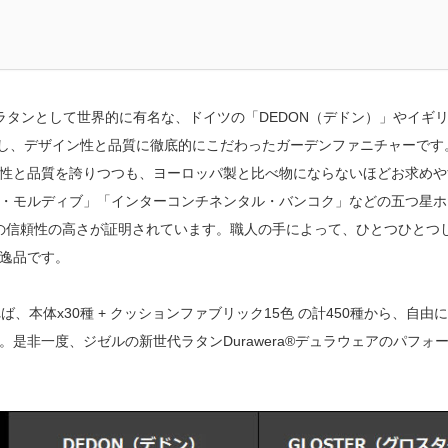
ラタンとして世界的に有名な、ドイツの「DEDON（デドン）」やイギ
使用し、デザイン性と品質に徹底的にこだわったガーデンファニチャーです
性と品質を誇りつつも、ヨーロッパ製と比べ物にならないほどお求めや
・モルディブ」「インターコンチネンタル・バンコク」などの五つ星ホ
その信頼性の高さが証明されています。職人の手によって、ひとつひとつ
逸品です。
ば、本体x30種 + クッションファブリック15色 の計450種から、自由
是非一度、ジゼルの新世代ラタンDurawera®デュラウェアのパフォ