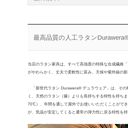
最高品質の人工ラタンDurawer
当店のラタン家具は、すべて高強度の特殊な合成繊維「新世
がやわらかく、丈夫で柔軟性に富み、天候や紫外線の影
「新世代ラタン Durawera® デュラウェア」は、
く、天然のラタン（籐）よりも長持ちする特性を持ちま
70℃）、年間を通して屋外でお使いいただくことがで
が、気温が安定してくると通常の弾力性に戻る特性を持