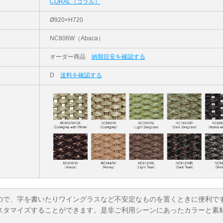
CORAL（コラル）
Ø920×H720
NC806W（Abaca）
オーダー商品
納期目安を確認する
D
送料を確認する
ので、字を書いたりワイングラスなど不安定なものを置くときに便利で
スタマイズすることができます。是非ご利用シーンにあったカラーと素