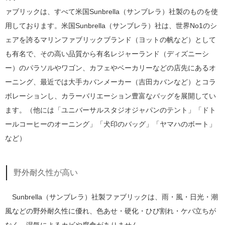
ァブリックは、すべて米国Sunbrella（サンブレラ）社製のものを使
用しております。米国Sunbrella（サンブレラ）社は、世界No1のシ
ェアを誇るマリンファブリックブランド（ヨットの帆など）として
も有名で、その高い品質から有名レジャーランド（ディズニーシ
ー）のパラソルやワゴン、カフェやベーカリーなどの店先にあるオ
ーニング、最近では大手カバンメーカー（吉田カバンなど）とコラ
ボレーションし、カラーバリエーション豊富なバッグを展開してい
ます。（他には「ユニバーサルスタジオジャパンのテント」「ドト
ールコーヒーのオーニング」「犬印のバッグ」「ヤマハのボート」
など）
野外耐久性が高い
Sunbrella（サンブレラ）社製ファブリックは、雨・風・日光・潮
風などの野外耐久性に優れ、色あせ・硬化・ひび割れ・ケバ立ちが
なく、湿気によるカビや腐食がありません。