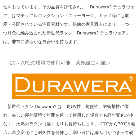
性をもっています。その品質を評価され、「Durawera? デュラウェ
ア」はマテリアルコレクション・ニューヨーク、ミラノ等にも展
示・公開されている注目素材です。熟練の家具職人により、一つ一
つ丹念に編み込まれた新世代ラタン「Durawera? デュラウェア」
は、非常に滑らかな風合いを持ちます。
-20～70℃の環境で使用可能。紫外線にも強い
新世代ラタン Durawera? は、耐UV性、耐候性、耐衝撃性に優
れ、厳しい屋外環境で年間を通して使用した場合でも経年変化が少
なく、天然のラタン（籐）よりも長持ちします。-20℃から70℃と幅
広い温度変化にも耐久性を発揮し、寒い日には編み目がつまって硬