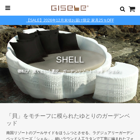
【SALE】2026年12月末頃お届け限定 家具25％OFF
SHELL
寝転び、寛ぐという選択。ガーデンリゾートベッド「シェル」
「貝」をモチーフに模られたゆとりのガーデンベ
ッド
南国リゾートのプールサイドをほうふつとさせる、ラグジュアリーガーデン
ベッドシリーズ「シェル」。細いラウンド人工ラタンで丁寧に編まれたフォ