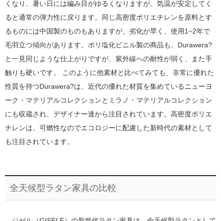
くなり、暑い日には編み目がゆるくなりますが、気温が安定してく
ると通常の弾力性に戻ります。同じ高密度ポリエチレンを原料とす
るものには中国製のものもありますが、劣化が早く、使用1~2年で
毛羽立つ傾向があります。ポリ塩化ビニル製の商品も、Durawera?
と一見同じような仕上がりですが、紫外線への耐性が弱く、また手
触りも硬いです。 このように他素材と比べてみても、非常に優れた
性質を持つDurawera?は、近代の優れた材質を集めているニューヨ
ーク・マテリアルコレクションとミラノ・マテリアルコレクション
にも収蔵され、デザイナー達から注目されています。高密度ポリエ
チレンは、可燃性なのでエコロジーに配慮した新時代の素材として
も注目されています。
全天候型ラタン家具の比較
ジゼル（GISELE）の新世代ラタン家具は、全天候型ラタンとして