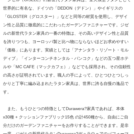
世界的に有名な、ドイツの「DEDON（デドン）」やイギリスの
「GLOSTER（グロスター）」などと同等の材質を使用し、デザイ
ン性と品質に徹底的にこだわったガーデンファニチャーです。ジゼ
ルの新世代ラタン家具の一番の特徴は、その高いデザイン性と品質
を誇りつつも、ヨーロッパ製と比べ物にならないほどお求めやすい
「価格」にあります。実績としては「アナンタラ・リゾート・モル
ディブ」「インターコンチネンタル・バンコク」などの五つ星ホテ
ルや「MC CAFE（マックカフェ）」などでも採用され、その信頼性
の高さが証明されています。職人の手によって、ひとつひとつしっ
かりと丁寧に編み込まれたラタン家具は、世界に誇る自慢の逸品で
す。
また、もうひとつの特徴としてDurawera?家具であれば、本体
x30種 + クッションファブリック15色 の計450種から、自由にご自
分だけのガーデンファニチャーをお作りすることができます。是非
一度、ジゼルの新世代ラタンDurawera?デュラウェアのパフォーマ