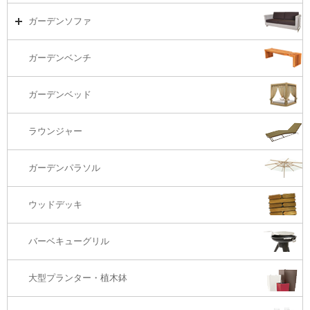
リビング・ソファ
ガーデンテーブル（海外在庫）
ガーデンチェアーTOP
ガーデンソファ
ラウンジ・ベッド
ダイニングテーブル
ガーデンチェアー（海外在庫）
ガーデンソファTOP
ガーデンベンチ
バーカウンター
コーヒーテーブル
ダイニングチェアー
1S・ラウンジチェアー
ガーデンベッド
サイド・エンドテーブル
カウンター・バーチェアー
2S・2.5Sソファ
ラウンジャー
カウンター・バーテーブル
座椅子
3Sソファ
ガーデンパラソル
コーナー・カウチソファ
ウッドデッキ
オットマン・スツール
バーベキューグリル
大型プランター・植木鉢