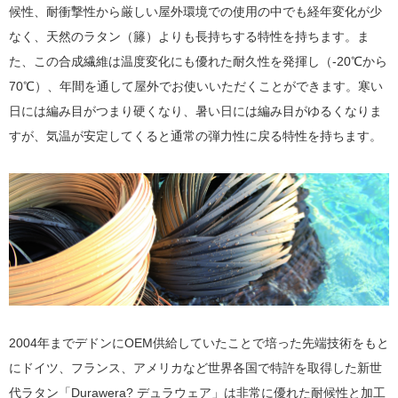
候性、耐衝撃性から厳しい屋外環境での使用の中でも経年変化が少
なく、天然のラタン（籐）よりも長持ちする特性を持ちます。ま
た、この合成繊維は温度変化にも優れた耐久性を発揮し（-20℃から
70℃）、年間を通して屋外でお使いいただくことができます。寒い
日には編み目がつまり硬くなり、暑い日には編み目がゆるくなりま
すが、気温が安定してくると通常の弾力性に戻る特性を持ちます。
2004年までデドンにOEM供給していたことで培った先端技術をもと
にドイツ、フランス、アメリカなど世界各国で特許を取得した新世
代ラタン「Durawera? デュラウェア」は非常に優れた耐候性と加工