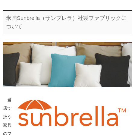
米国Sunbrella（サンブレラ）社製ファブリックに
ついて
当
店で
扱う
家具
のフ