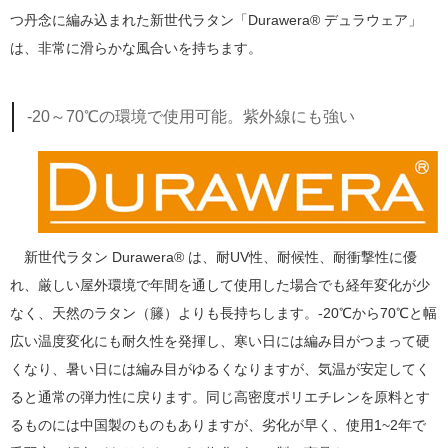
つ丹念に編み込まれた新世代ラタン「Durawera® デュラウェア」
は、非常に滑らかな風合いを持ちます。
-20～70℃の環境で使用可能。紫外線にも強い
新世代ラタン Durawera® は、耐UV性、耐候性、耐衝撃性に優
れ、厳しい屋外環境で年間を通して使用した場合でも経年変化が少
なく、天然のラタン（籐）よりも長持ちします。-20℃から70℃と幅
広い温度変化にも耐久性を発揮し、寒い日には編み目がつまって硬
くなり、暑い日には編み目がゆるくなりますが、気温が安定してく
ると通常の弾力性に戻ります。同じ高密度ポリエチレンを原料とす
るものには中国製のものもありますが、劣化が早く、使用1~2年で