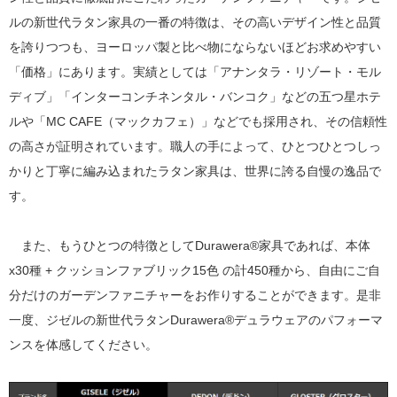
ルの新世代ラタン家具の一番の特徴は、その高いデザイン性と品質
を誇りつつも、ヨーロッパ製と比べ物にならないほどお求めやすい
「価格」にあります。実績としては「アナンタラ・リゾート・モル
ディブ」「インターコンチネンタル・バンコク」などの五つ星ホテ
ルや「MC CAFE（マックカフェ）」などでも採用され、その信頼性
の高さが証明されています。職人の手によって、ひとつひとつしっ
かりと丁寧に編み込まれたラタン家具は、世界に誇る自慢の逸品で
す。
また、もうひとつの特徴としてDurawera®家具であれば、本体
x30種 + クッションファブリック15色 の計450種から、自由にご自
分だけのガーデンファニチャーをお作りすることができます。是非
一度、ジゼルの新世代ラタンDurawera®デュラウェアのパフォーマ
ンスを体感してください。