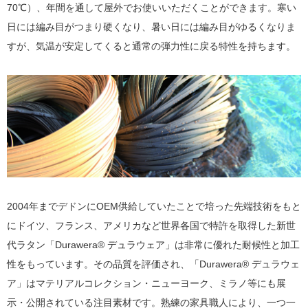
70℃）、年間を通して屋外でお使いいただくことができます。寒い
日には編み目がつまり硬くなり、暑い日には編み目がゆるくなりま
すが、気温が安定してくると通常の弾力性に戻る特性を持ちます。
2004年までデドンにOEM供給していたことで培った先端技術をもと
にドイツ、フランス、アメリカなど世界各国で特許を取得した新世
代ラタン「Durawera® デュラウェア」は非常に優れた耐候性と加工
性をもっています。その品質を評価され、「Durawera® デュラウェ
ア」はマテリアルコレクション・ニューヨーク、ミラノ等にも展
示・公開されている注目素材です。熟練の家具職人により、一つ一