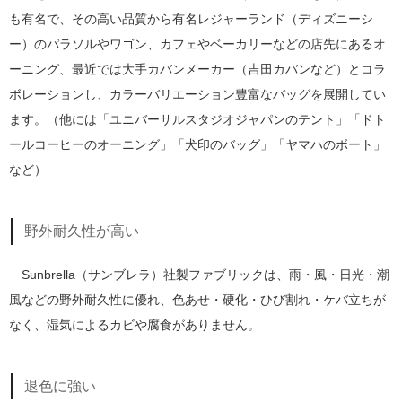
も有名で、その高い品質から有名レジャーランド（ディズニーシ
ー）のパラソルやワゴン、カフェやベーカリーなどの店先にあるオ
ーニング、最近では大手カバンメーカー（吉田カバンなど）とコラ
ボレーションし、カラーバリエーション豊富なバッグを展開してい
ます。（他には「ユニバーサルスタジオジャパンのテント」「ドト
ールコーヒーのオーニング」「犬印のバッグ」「ヤマハのボート」
など）
野外耐久性が高い
Sunbrella（サンブレラ）社製ファブリックは、雨・風・日光・潮
風などの野外耐久性に優れ、色あせ・硬化・ひび割れ・ケバ立ちが
なく、湿気によるカビや腐食がありません。
退色に強い