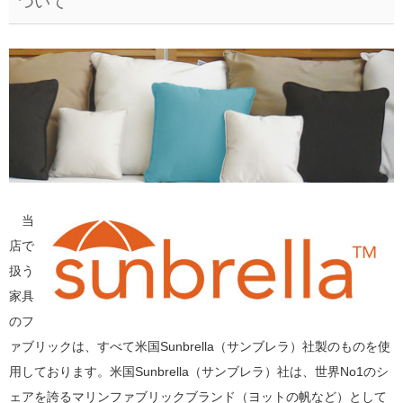
ついて
当
店で
扱う
家具
のフ
ァブリックは、すべて米国Sunbrella（サンブレラ）社製のものを使
用しております。米国Sunbrella（サンブレラ）社は、世界No1のシ
ェアを誇るマリンファブリックブランド（ヨットの帆など）として