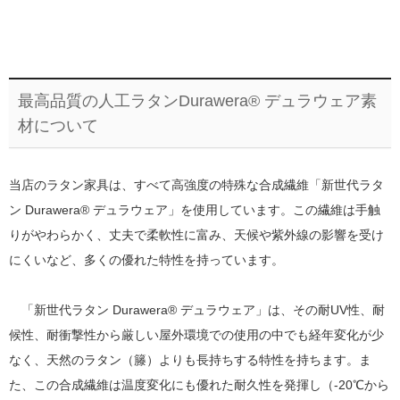
最高品質の人工ラタンDurawera® デュラウェア素
材について
当店のラタン家具は、すべて高強度の特殊な合成繊維「新世代ラタ
ン Durawera® デュラウェア」を使用しています。この繊維は手触
りがやわらかく、丈夫で柔軟性に富み、天候や紫外線の影響を受け
にくいなど、多くの優れた特性を持っています。
「新世代ラタン Durawera® デュラウェア」は、その耐UV性、耐
候性、耐衝撃性から厳しい屋外環境での使用の中でも経年変化が少
なく、天然のラタン（籐）よりも長持ちする特性を持ちます。ま
た、この合成繊維は温度変化にも優れた耐久性を発揮し（-20℃から