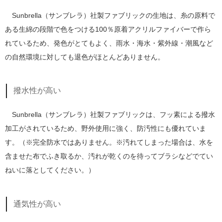
Sunbrella（サンブレラ）社製ファブリックの生地は、糸の原料で
ある生綿の段階で色をつける100％原着アクリルファイバーで作ら
れているため、発色がとてもよく、雨水・海水・紫外線・潮風など
の自然環境に対しても退色がほとんどありません。
撥水性が高い
Sunbrella（サンブレラ）社製ファブリックは、フッ素による撥水
加工がされているため、野外使用に強く、防汚性にも優れていま
す。（※完全防水ではありません。※汚れてしまった場合は、水を
含ませた布でふき取るか、汚れが乾くのを待ってブラシなどでてい
ねいに落としてください。）
通気性が高い