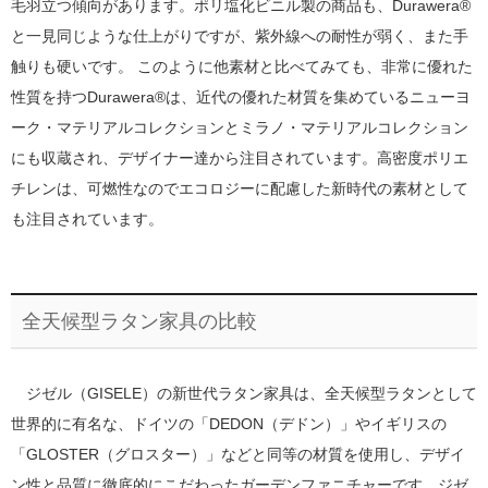
毛羽立つ傾向があります。ポリ塩化ビニル製の商品も、Durawera®
と一見同じような仕上がりですが、紫外線への耐性が弱く、また手
触りも硬いです。 このように他素材と比べてみても、非常に優れた
性質を持つDurawera®は、近代の優れた材質を集めているニューヨ
ーク・マテリアルコレクションとミラノ・マテリアルコレクション
にも収蔵され、デザイナー達から注目されています。高密度ポリエ
チレンは、可燃性なのでエコロジーに配慮した新時代の素材として
も注目されています。
全天候型ラタン家具の比較
ジゼル（GISELE）の新世代ラタン家具は、全天候型ラタンとして
世界的に有名な、ドイツの「DEDON（デドン）」やイギリスの
「GLOSTER（グロスター）」などと同等の材質を使用し、デザイ
ン性と品質に徹底的にこだわったガーデンファニチャーです。ジゼ