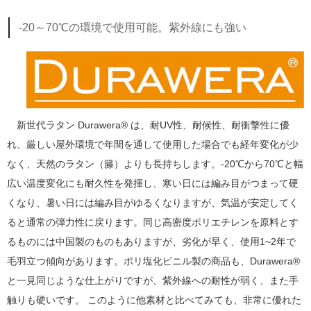
-20～70℃の環境で使用可能。紫外線にも強い
新世代ラタン Durawera® は、耐UV性、耐候性、耐衝撃性に優
れ、厳しい屋外環境で年間を通して使用した場合でも経年変化が少
なく、天然のラタン（籐）よりも長持ちします。-20℃から70℃と幅
広い温度変化にも耐久性を発揮し、寒い日には編み目がつまって硬
くなり、暑い日には編み目がゆるくなりますが、気温が安定してく
ると通常の弾力性に戻ります。同じ高密度ポリエチレンを原料とす
るものには中国製のものもありますが、劣化が早く、使用1~2年で
毛羽立つ傾向があります。ポリ塩化ビニル製の商品も、Durawera®
と一見同じような仕上がりですが、紫外線への耐性が弱く、また手
触りも硬いです。 このように他素材と比べてみても、非常に優れた