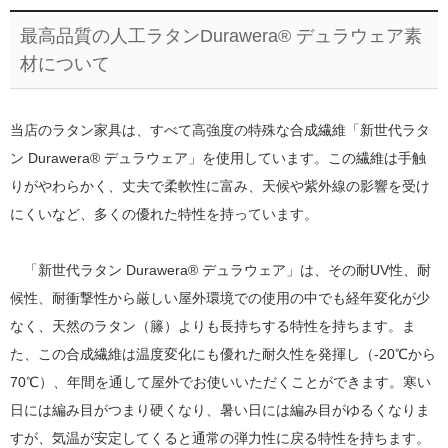
最高品質の人工ラタンDurawera® デュラウェア素
材について
当店のラタン家具は、すべて高強度の特殊な合成繊維「新世代ラタ
ン Durawera® デュラウェア」を使用しています。この繊維は手触
りがやわらかく、丈夫で柔軟性に富み、天候や紫外線の影響を受け
にくいなど、多くの優れた特性を持っています。
「新世代ラタン Durawera® デュラウェア」は、その耐UV性、耐
候性、耐衝撃性から厳しい屋外環境での使用の中でも経年変化が少
なく、天然のラタン（籐）よりも長持ちする特性を持ちます。ま
た、この合成繊維は温度変化にも優れた耐久性を発揮し（-20℃から
70℃）、年間を通して屋外でお使いいただくことができます。寒い
日には編み目がつまり硬くなり、暑い日には編み目がゆるくなりま
すが、気温が安定してくると通常の弾力性に戻る特性を持ちます。