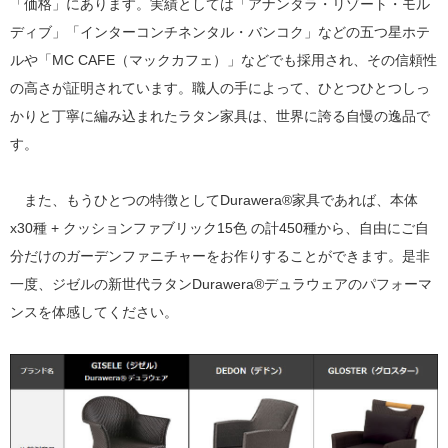
「価格」にあります。実績としては「アナンタラ・リゾート・モル
ディブ」「インターコンチネンタル・バンコク」などの五つ星ホテ
ルや「MC CAFE（マックカフェ）」などでも採用され、その信頼性
の高さが証明されています。職人の手によって、ひとつひとつしっ
かりと丁寧に編み込まれたラタン家具は、世界に誇る自慢の逸品で
す。
また、もうひとつの特徴としてDurawera®家具であれば、本体
x30種 + クッションファブリック15色 の計450種から、自由にご自
分だけのガーデンファニチャーをお作りすることができます。是非
一度、ジゼルの新世代ラタンDurawera®デュラウェアのパフォーマ
ンスを体感してください。