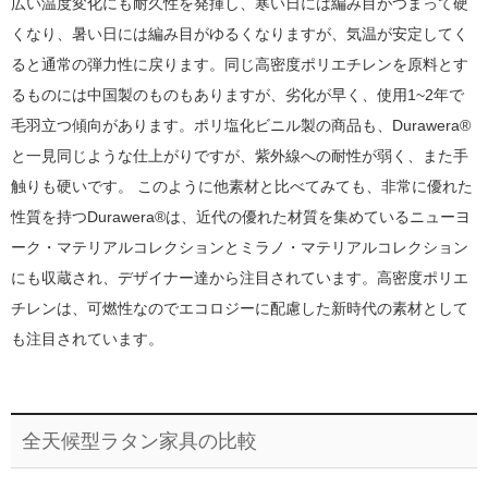
広い温度変化にも耐久性を発揮し、寒い日には編み目がつまって硬
くなり、暑い日には編み目がゆるくなりますが、気温が安定してく
ると通常の弾力性に戻ります。同じ高密度ポリエチレンを原料とす
るものには中国製のものもありますが、劣化が早く、使用1~2年で
毛羽立つ傾向があります。ポリ塩化ビニル製の商品も、Durawera®
と一見同じような仕上がりですが、紫外線への耐性が弱く、また手
触りも硬いです。 このように他素材と比べてみても、非常に優れた
性質を持つDurawera®は、近代の優れた材質を集めているニューヨ
ーク・マテリアルコレクションとミラノ・マテリアルコレクション
にも収蔵され、デザイナー達から注目されています。高密度ポリエ
チレンは、可燃性なのでエコロジーに配慮した新時代の素材として
も注目されています。
全天候型ラタン家具の比較