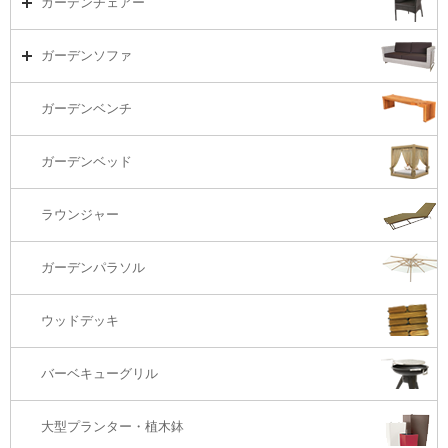
ガーデンチェアー
リビング・ソファ
ガーデンテーブル（海外在庫）
ガーデンチェアーTOP
ガーデンソファ
ラウンジ・ベッド
ダイニングテーブル
ガーデンチェアー（海外在庫）
ガーデンソファTOP
ガーデンベンチ
バーカウンター
コーヒーテーブル
ダイニングチェアー
1S・ラウンジチェアー
ガーデンベッド
サイド・エンドテーブル
カウンター・バーチェアー
2S・2.5Sソファ
ラウンジャー
カウンター・バーテーブル
座椅子
3Sソファ
ガーデンパラソル
コーナー・カウチソファ
ウッドデッキ
オットマン・スツール
バーベキューグリル
大型プランター・植木鉢