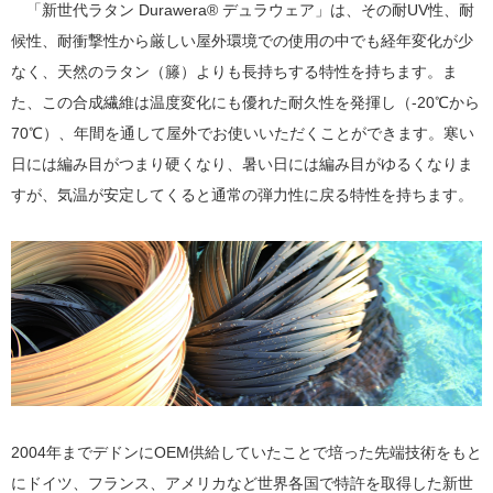
「新世代ラタン Durawera® デュラウェア」は、その耐UV性、耐
候性、耐衝撃性から厳しい屋外環境での使用の中でも経年変化が少
なく、天然のラタン（籐）よりも長持ちする特性を持ちます。ま
た、この合成繊維は温度変化にも優れた耐久性を発揮し（-20℃から
70℃）、年間を通して屋外でお使いいただくことができます。寒い
日には編み目がつまり硬くなり、暑い日には編み目がゆるくなりま
すが、気温が安定してくると通常の弾力性に戻る特性を持ちます。
2004年までデドンにOEM供給していたことで培った先端技術をもと
にドイツ、フランス、アメリカなど世界各国で特許を取得した新世