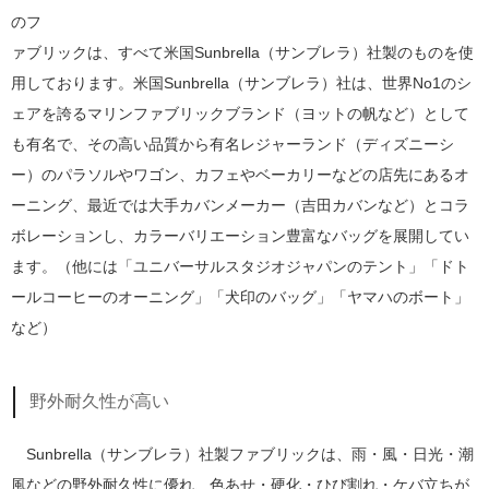
のフ
ァブリックは、すべて米国Sunbrella（サンブレラ）社製のものを使
用しております。米国Sunbrella（サンブレラ）社は、世界No1のシ
ェアを誇るマリンファブリックブランド（ヨットの帆など）として
も有名で、その高い品質から有名レジャーランド（ディズニーシ
ー）のパラソルやワゴン、カフェやベーカリーなどの店先にあるオ
ーニング、最近では大手カバンメーカー（吉田カバンなど）とコラ
ボレーションし、カラーバリエーション豊富なバッグを展開してい
ます。（他には「ユニバーサルスタジオジャパンのテント」「ドト
ールコーヒーのオーニング」「犬印のバッグ」「ヤマハのボート」
など）
野外耐久性が高い
Sunbrella（サンブレラ）社製ファブリックは、雨・風・日光・潮
風などの野外耐久性に優れ、色あせ・硬化・ひび割れ・ケバ立ちが