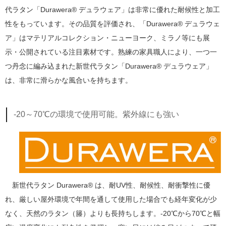
代ラタン「Durawera® デュラウェア」は非常に優れた耐候性と加工
性をもっています。その品質を評価され、「Durawera® デュラウェ
ア」はマテリアルコレクション・ニューヨーク、ミラノ等にも展
示・公開されている注目素材です。熟練の家具職人により、一つ一
つ丹念に編み込まれた新世代ラタン「Durawera® デュラウェア」
は、非常に滑らかな風合いを持ちます。
-20～70℃の環境で使用可能。紫外線にも強い
新世代ラタン Durawera® は、耐UV性、耐候性、耐衝撃性に優
れ、厳しい屋外環境で年間を通して使用した場合でも経年変化が少
なく、天然のラタン（籐）よりも長持ちします。-20℃から70℃と幅