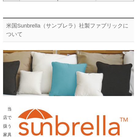
米国Sunbrella（サンブレラ）社製ファブリックに
ついて
当
店で
扱う
家具