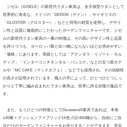
ジゼル（GISELE）の新世代ラタン家具は、全天候型ラタンとして
世界的に有名な、ドイツの「DEDON（デドン）」やイギリスの
「GLOSTER（グロスター）」などと同等の材質を使用し、デザイ
ン性と品質に徹底的にこだわったガーデンファニチャーです。ジゼ
ルの新世代ラタン家具の一番の特徴は、その高いデザイン性と品質
を誇りつつも、ヨーロッパ製と比べ物にならないほどお求めやすい
「価格」にあります。実績としては「アナンタラ・リゾート・モル
ディブ」「インターコンチネンタル・バンコク」などの五つ星ホテ
ルや「MC CAFE（マックカフェ）」などでも採用され、その信頼性
の高さが証明されています。職人の手によって、ひとつひとつしっ
かりと丁寧に編み込まれたラタン家具は、世界に誇る自慢の逸品で
す。
また、もうひとつの特徴としてDurawera®家具であれば、本体
x30種 + クッションファブリック15色 の計450種から、自由にご自
分だけのガーデンファニチャーをお作りすることができます。是非