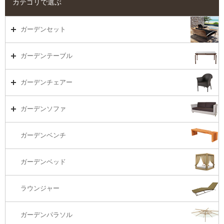
カテゴリで選ぶ
ガーデンセット
ガーデンセット（海外在庫）
ガーデンテーブル
ダイニング
ガーデンテーブルTOP
ガーデンチェアー
リビング・ソファ
ガーデンテーブル（海外在庫）
ガーデンチェアーTOP
ガーデンソファ
ラウンジ・ベッド
ダイニングテーブル
ガーデンチェアー（海外在庫）
ガーデンソファTOP
ガーデンベンチ
バーカウンター
コーヒーテーブル
ダイニングチェアー
1S・ラウンジチェアー
ガーデンベッド
サイド・エンドテーブル
カウンター・バーチェアー
2S・2.5Sソファ
ラウンジャー
カウンター・バーテーブル
座椅子
3Sソファ
ガーデンパラソル
コーナー・カウチソファ