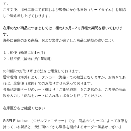
す。
ご注文後、海外工場にて在庫および製作にかかる日数（リードタイム）を確認
しご連絡差し上げております。
在庫のない商品につきましては、概ね1ヵ月～2ヵ月程の期間を頂いておりま
す。
海外に在庫のある商品、および製作が完了した商品は納期の違いにより
１．船便（輸送に約1ヵ月）
２．航空便（輸送に約1.5週間）
の2種類のお取り寄せ方法をご用意しております。
通常現地（海外）より、タンカー（海路）での輸送となりますが、お急ぎであ
れば、航空便（空路）でのお取り寄せも承っております。
各商品詳細ページのカート欄より「ご希望納期」をご選択の上、ご希望の商品
数を入力し「商品をカートに入れる」ボタンを押してください。
在庫区分をご確認ください
GISELE furniture（ジゼルファニチャー）では、商品のシリーズによって在庫を
持っている製品と、受注頂いてから製作を開始するオーダー製品がございま