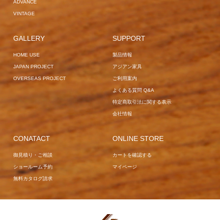
ADVANCE
VINTAGE
GALLERY
SUPPORT
HOME USE
製品情報
JAPAN PROJECT
アジアン家具
OVERSEAS PROJECT
ご利用案内
よくある質問 Q&A
特定商取引法に関する表示
会社情報
CONATACT
ONLINE STORE
御見積り・ご相談
カートを確認する
ショールーム予約
マイページ
無料カタログ請求