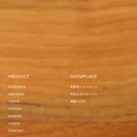
GARDEN BED
JAPAN
EXCLUSIVE
EXCLUSIVE
PROJECT
LA LUNA
FRANKFURT
GARDEN
GARDEN BED
LA LUNA
MUCHA
LOUNGER
JAPAN
OVERSEAS PROJECT
CAIRO
GARDEN SO
PROJECT
MANTRA
EXCLUSIVE
HAVANA
OV
BREEZE
VOGUE
GARDEN LOUNGER
PROJECT
EXCLUSIVE
JAPAN
SOFA
HAM
COMFORT
JAPAN PROJECT
PROJECT
HOME USE
OVERSEAS PROJECT
SUN BUNS
EXCLUSIVE
CENTER
GARDEN LOUNGER
POLE PARASOL
LILLE
GAR
BREEZE
HOME USE
SURF
GARDEN LOUNGER
BED
GARD
EXCLUSIVE
JAPAN
OVERSEAS
SOFA
OVER
PROJECT
GARDEN
EXCLUSIVE
PRODUCT
SHOWPLACE
PROJECT
SUN BUNS
PROJECT
S
SOFA
OVERSEAS
HOME USE
OBSIDIAN
GARDEN
EXCLUSIVE
表参道ショールーム
VOGUE
PROJECT
VANNES
LOUNGER
LILLE
HERITAGE
浜田山モデルハウス
VOGUE
OVERSEAS PROJECT
VOGUE
湘南T-SITE
VOGUE
VOYAGE
MODERN
LUCENT
COMFORT