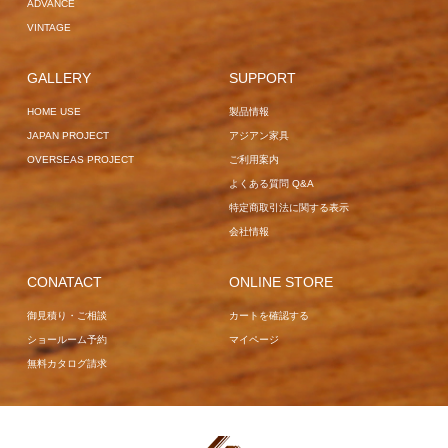
ADVANCE
VINTAGE
GALLERY
SUPPORT
HOME USE
製品情報
JAPAN PROJECT
アジアン家具
OVERSEAS PROJECT
ご利用案内
よくある質問 Q&A
特定商取引法に関する表示
会社情報
CONATACT
ONLINE STORE
御見積り・ご相談
カートを確認する
ショールーム予約
マイページ
無料カタログ請求