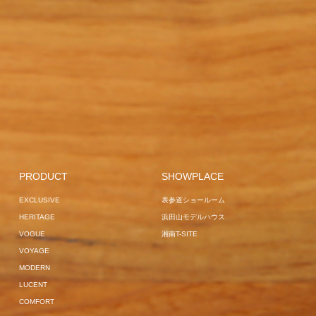
EXCLUSIVE
BLACK
FRANKFURT
GARDEN
LILLE
GARDEN
COMFORT
LOUNGER
JAPAN
BED
GARDEN
OVERSEAS PROJECT
LOUNGER
PROJECT
MANTRA
SOFA
OVERSEAS
SUN BUNS
OVERSEAS 
EXCLUSIVE
CENTER
GARDEN
VOGUE
PROJECT
SAIN
VOGUE
HOME USE
OBSIDIAN
POLE PARASOL
SOFA
HAMBURG
GARDEN L
VOGUE
GARDEN LOUNGER
HOME USE
VOGUE
HOME USE
CAIRO
EXCLUSIVE
OVERSEAS
EXCLUSIVE
GARDEN BED
JAPAN
PROJECT
SUN BUNS
GARDEN LOUNGER
PROJECT
LA LUNA
SOFA
OVER
COMFORT
JAPAN PROJECT
MUCHA
PROJECT
V
GARDEN SOFA
VOGUE
HAVANA
OVERSEAS
BREEZE
EXCLUSIVE
PRODUCT
SHOWPLACE
PROJECT
EXCLUSIVE
JAPAN
GARDEN BED
LA LUNA
BREEZE
EXCLUSIVE
表参道ショールーム
PROJECT
OVERSEAS PROJECT
EXCLUSIVE
JAPAN
HERITAGE
浜田山モデルハウス
PROJECT
VOGUE
湘南T-SITE
VOYAGE
MODERN
LUCENT
COMFORT