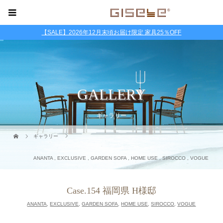
【SALE】2026年12月末頃お届け限定 家具25％OFF
GALLERY
ギャラリー
ギャラリー
ANANTA
,
EXCLUSIVE
,
GARDEN SOFA
,
HOME USE
,
SIROCCO
,
VOGUE
Case.154 福岡県 H様邸
ANANTA
,
EXCLUSIVE
,
GARDEN SOFA
,
HOME USE
,
SIROCCO
,
VOGUE