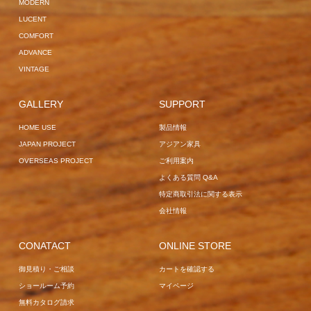
MODERN
LUCENT
COMFORT
ADVANCE
VINTAGE
GALLERY
SUPPORT
HOME USE
製品情報
JAPAN PROJECT
アジアン家具
OVERSEAS PROJECT
ご利用案内
よくある質問 Q&A
特定商取引法に関する表示
会社情報
CONATACT
ONLINE STORE
御見積り・ご相談
カートを確認する
ショールーム予約
マイページ
無料カタログ請求