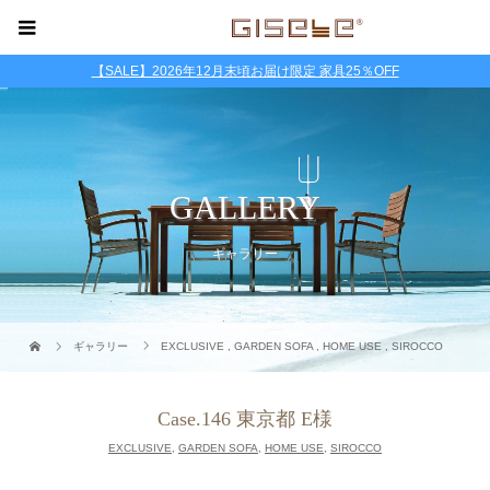
【SALE】2026年12月末頃お届け限定 家具25％OFF
GALLERY
ギャラリー
ギャラリー
EXCLUSIVE
,
GARDEN SOFA
,
HOME USE
,
SIROCCO
Case.146 東京都 E様
EXCLUSIVE
,
GARDEN SOFA
,
HOME USE
,
SIROCCO