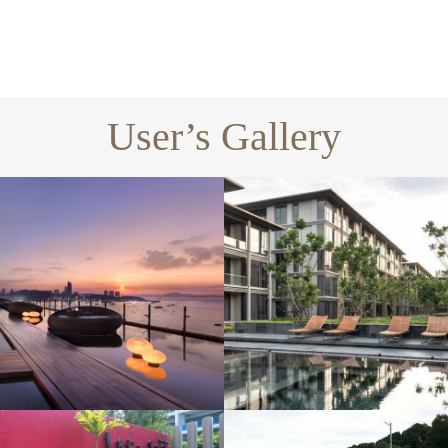
User’s Gallery
EXCLUSIVE
GARDEN
GARDEN LOU
UNA
OVERSEAS PROJECT
LILLE
OVERSEAS PROJEC