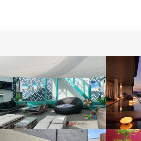
EXCLUSIVE
GARDEN
BED
JAPAN PROJECT
LA LUNA
BED
LA L
MUCHA