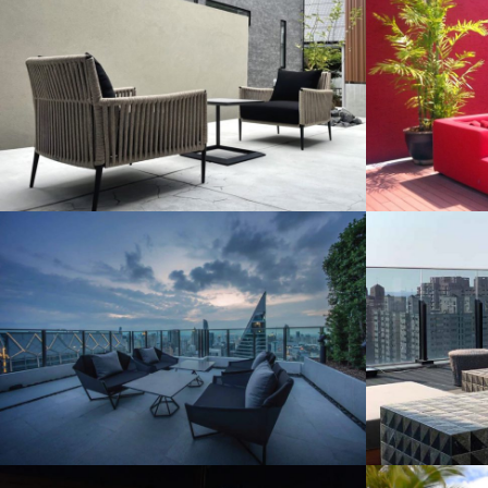
GARDEN SOFA
HAMBURG
HOME USE
VOGUE
SOFA
HAV
BLACK LILLE
GARDEN
BED
GARDEN SOFA
OVERSEAS
OVERSEAS
PROJECT
SAIN
VOGUE
VOGUE