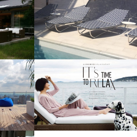
EXCLUSIVE
GARDEN
LUSIVE
LOUNGER
HOME USE
SURF
CAIRO
EXCLUSIVE
VERSEAS
GARDEN LOUNGER
JAPAN PROJECT