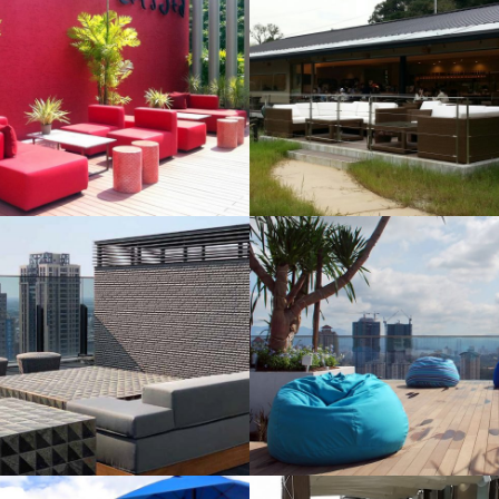
COMFORT
GARDEN
BREEZE
EXC
ANA
OVERSEAS PROJECT
JAPAN PROJECT
GARDEN SOFA
COMFORT
O
 PROJECT
VANNES
PROJECT
SUN BUNS