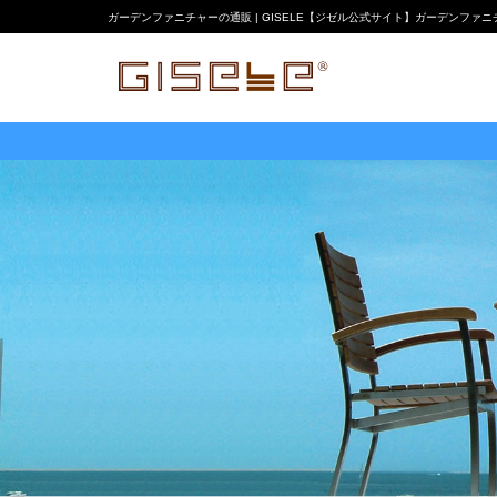
ガーデンファニチャーの通販 | GISELE【ジゼル公式サイト】ガーデンファ