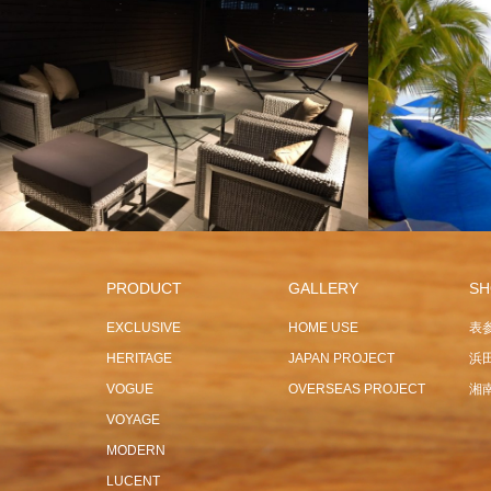
EXCLUSIVE
HOME USE
OBSIDIAN
PARASOL
OVERSEAS
PRODUCT
GALLERY
SH
EXCLUSIVE
HOME USE
表
HERITAGE
JAPAN PROJECT
浜
VOGUE
OVERSEAS PROJECT
湘南
VOYAGE
MODERN
LUCENT