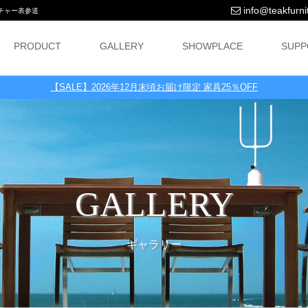
info@teakfurnit
ニチャー表参道
PRODUCT
GALLERY
SHOWPLACE
SUPP
【SALE】2026年12月末頃お届け限定 家具25％OFF
GALLERY
ギャラリー