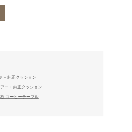
ァ + 純正クッション
アー + 純正クッション
天板 コーヒーテーブル