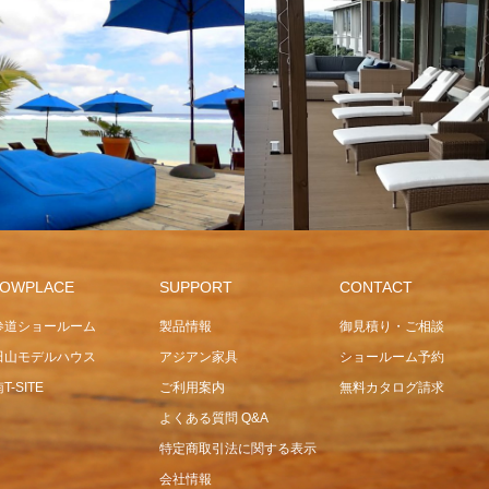
CENTER POLE
EXCLUSIVE
GARDEN LOUNGER
FRANKFURT
GARDEN LO
 PROJECT
SUN BUNS
JAPAN PROJECT
MANTRA
OWPLACE
SUPPORT
CONTACT
参道ショールーム
製品情報
御見積り・ご相談
田山モデルハウス
アジアン家具
ショールーム予約
T-SITE
ご利用案内
無料カタログ請求
よくある質問 Q&A
特定商取引法に関する表示
会社情報