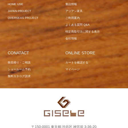
HOME USE
製品情報
JAPAN PROJECT
アジアン家具
OVERSEAS PROJECT
ご利用案内
よくある質問 Q&A
特定商取引法に関する表示
会社情報
CONATACT
ONLINE STORE
御見積り・ご相談
カートを確認する
ショールーム予約
マイページ
無料カタログ請求
〒150-0001 東京都 渋谷区 神宮前 3-36-20