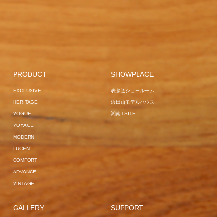
VOGUE
LILLE
GARDEN
HOME USE
OBSIDIAN
COMFORT
BED
GARDEN
OVERSEAS PROJECT
LOUNGER
SOFA
OVERSEAS
SUN BUNS
OVERSEAS 
CENTER
EXCLUSIVE
PROJECT
SAIN
VOGUE
POLE PARASOL
GARDEN LOUNGER
GARDEN BE
COMFORT
VOGUE
GARDEN LOUNGER
HOME USE
SURF
OVERSEAS 
CAIRO
GARDEN SOFA
OVERSEAS
EXCLUSIVE
HAVANA
OVERSEAS
GARDEN
GARDEN
PRODUCT
SHOWPLACE
PROJECT
SUN BUNS
GARDEN LOUNGER
PROJECT
SOFA
HAMBURG
SOFA
OVERSEAS
EXCLUSIVE
表参道ショールーム
JAPAN PROJECT
HOME USE
VOGUE
PROJECT
VANNES
HERITAGE
浜田山モデルハウス
VOGUE
VOGUE
湘南T-SITE
VOYAGE
MODERN
LUCENT
COMFORT
ADVANCE
VINTAGE
GALLERY
SUPPORT