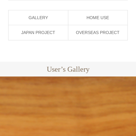
GALLERY
HOME USE
JAPAN PROJECT
OVERSEAS PROJECT
User’s Gallery
EXCLUSIVE
GARDEN BED
JAPAN
BREEZE
EXCLUSIVE
PROJECT
LA LUNA
EXCLUSIVE
JAPAN
FRANKFURT
GARDEN
MUCHA
PROJECT
LOUNGER
JAPAN
EXCLUSIVE
PROJECT
MANTRA
PROJECT
BLACK
EXCLUSIVE