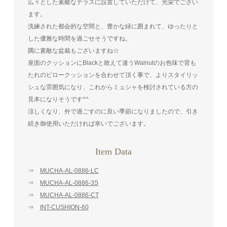
広々とした素敵なテラスに設置していただけて、光栄でござい
ます。
洗練された都会的な空間と、豊かな緑に囲まれて、ゆったりと
した優雅な時間を過ごせそうですね。
隅に素敵な盆栽もございますね☆
座面のクッションにBlackと敢えて違うWalnutのお色味で背も
たれのピロークッションを合わせて頂く事で、よりスタイリッ
シュな雰囲気になり、これからミュシャを検討されている方の
見本になりそうです^^
涼しくなり、外で過ごすのに良い季節になりましたので、引き
続き御使用いただければ幸いでございます。
Item Data
⇒
MUCHA-AL-0886-LC
⇒
MUCHA-AL-0886-3S
⇒
MUCHA-AL-0886-CT
⇒
INT-CUSHION-60