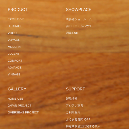
OVERSEAS PROJECT
HOME USE
SURF
EXCLUSIVE
PROJECT
EXCLUSIVE
GARDEN
PRODUCT
SHOWPLACE
HOME USE
OBSIDIAN
SOFA
HAMBURG
GARDEN
EXCLUSIVE
表参道ショールーム
HOME USE
VOGUE
LOUNGER
LILLE
HERITAGE
浜田山モデルハウス
OVERSEAS PROJECT
VOGUE
湘南T-SITE
VOGUE
VOYAGE
MODERN
LUCENT
COMFORT
ADVANCE
VINTAGE
GALLERY
SUPPORT
HOME USE
製品情報
JAPAN PROJECT
アジアン家具
OVERSEAS PROJECT
ご利用案内
よくある質問 Q&A
特定商取引法に関する表示