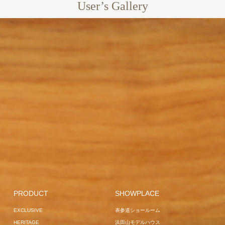
User’s Gallery
EXCLUSIVE
CENTER
GARDEN BED
LA LUNA
POLE PARASOL
FRANKFUR
GARDEN
OVERSEAS PROJECT
GARDEN LOUNGER
LOUNGER
CAIRO
LOUNGER
LILLE
OVERSEAS
PROJECT
M
EXCLUSIVE
OVERSEAS PROJECT
PROJECT
SUN BUNS
VOGUE
GARDEN LOUNGER
VOGUE
LILLE
GAR
COMFORT
COMFORT
JAPAN PROJECT
BED
GARD
OVERSEAS PROJECT
GARDEN SOFA
SOFA
OVER
SUN BUNS
HAVANA
OVERSEAS
GARDEN
BREEZE
PROJECT
S
PROJECT
SOFA
HAMBURG
EXCLUSIVE
JAPAN
HOME USE
BREEZE
VOGUE
HOME USE
VOGUE
PROJECT
EXCLUSIVE
EXCLUSIVE
JAPAN
GARDEN BED
JAPAN
PROJECT
GARDEN
EXCLUSIVE
PRODUCT
SHOWPLACE
PROJECT
LA LUNA
SOFA
OVERSEAS
GARDEN LOUNGER
EXCLUSIVE
表参道ショールーム
MUCHA
PROJECT
VANNES
HOME USE
SURF
HERITAGE
浜田山モデルハウス