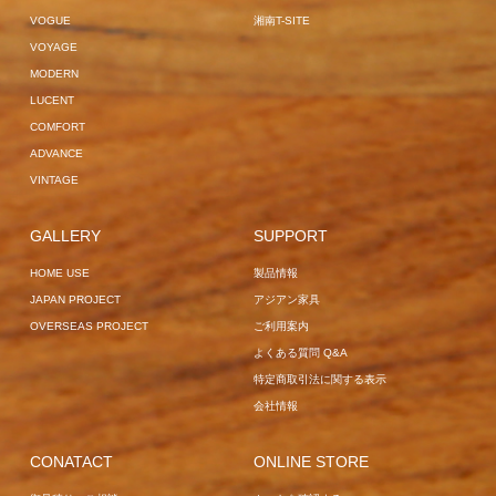
VOGUE
VOGUE
湘南T-SITE
VOYAGE
MODERN
LUCENT
COMFORT
ADVANCE
VINTAGE
GALLERY
SUPPORT
HOME USE
製品情報
JAPAN PROJECT
アジアン家具
OVERSEAS PROJECT
ご利用案内
よくある質問 Q&A
特定商取引法に関する表示
会社情報
CONATACT
ONLINE STORE