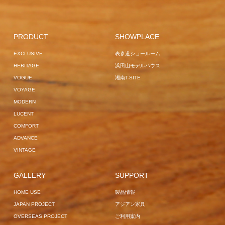
PROJECT
LILLE
GARDEN
GARDEN LOUNGER
SOFA
HAMBURG
FRANKFUR
BED
GARDEN
HOME USE
SURF
HOME USE
VOGUE
LOUNGER
SOFA
OVERSEAS
PROJECT
M
BREEZE
CENTER
EXCLUSIVE
PRODUCT
SHOWPLACE
PROJECT
SAIN
VOGUE
EXCLUSIVE
JAPAN
POLE PARASOL
HOME USE
OBSIDIAN
EXCLUSIVE
表参道ショールーム
VOGUE
PROJECT
GARDEN LOUNGER
HERITAGE
浜田山モデルハウス
OVERSEAS
VOGUE
湘南T-SITE
PROJECT
SUN BUNS
VOYAGE
MODERN
LUCENT
COMFORT
ADVANCE
VINTAGE
GALLERY
SUPPORT
HOME USE
製品情報
JAPAN PROJECT
アジアン家具
OVERSEAS PROJECT
ご利用案内