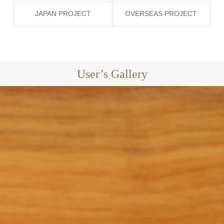
JAPAN PROJECT
OVERSEAS PROJECT
User’s Gallery
CAIRO
EXCLUSIVE
GARDEN
GARDEN LOUNGER
SOFA
OVERSEAS
GARDEN BE
GARDEN
JAPAN PROJECT
PROJECT
VANNES
OVERSEAS 
EXCLUSIVE
LOUNGER
LILLE
VOGUE
GARDEN BED
JAPAN
OVERSEAS PROJECT
PROJECT
LA LUNA
VOGUE
BREEZE
COMFORT
MUCHA
EXCLUSIVE
JAPAN
OVERSEAS PROJECT
GARDEN SO
PROJECT
SUN BUNS
HAVANA
OV
BLACK
EXCLUSIVE
GARDEN