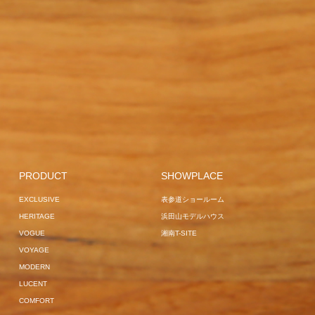
GARDEN BE
BLACK
EXCLUSIVE
PROJECT
L
LILLE
GARDEN
HOME USE
OBSIDIAN
COMFORT
MUCHA
BED
GARDEN
GARDEN SOFA
SOFA
OVERSEAS
EXCLUSIVE
HAVANA
OVERSEAS
EXCLUSIVE
GARDEN
PROJECT
SAIN
GARDEN L
PROJECT
FRANKFURT
GARDEN
SOFA
OVERSEAS
COMFORT
VOGUE
JAPAN PRO
LOUNGER
JAPAN
PROJECT
VANNES
OVERSEAS PROJECT
PROJECT
MANTRA
VOGUE
SUN BUNS
CENTER
GARDEN
BREEZE
VOGUE
POLE PARASOL
SOFA
HAMBURG
EXCLUSIVE
JAPAN
GARDEN BE
GARDEN LOUNGER
HOME USE
VOGUE
PROJECT
OVERSEAS 
OVERSEAS
EXCLUSIVE
PRODUCT
SHOWPLACE
PROJECT
SUN BUNS
GARDEN LOUNGER
BREEZE
GARDEN
EXCLUSIVE
表参道ショールーム
HOME USE
SURF
EXCLUSIVE
JAPAN
LOUNGER
LILLE
HERITAGE
浜田山モデルハウス
PROJECT
OVERSEAS PROJECT
VOGUE
湘南T-SITE
VOGUE
VOYAGE
MODERN
LUCENT
COMFORT