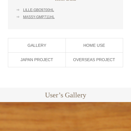
⇒
LILLE-GBO9700HL
⇒
MASSY-GMP711HL
GALLERY
HOME USE
JAPAN PROJECT
OVERSEAS PROJECT
User’s Gallery