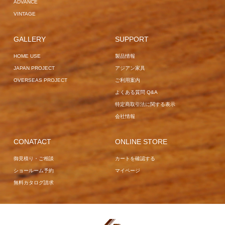
ADVANCE
VINTAGE
GALLERY
SUPPORT
HOME USE
製品情報
JAPAN PROJECT
アジアン家具
OVERSEAS PROJECT
ご利用案内
よくある質問 Q&A
特定商取引法に関する表示
会社情報
CONATACT
ONLINE STORE
御見積り・ご相談
カートを確認する
ショールーム予約
マイページ
無料カタログ請求