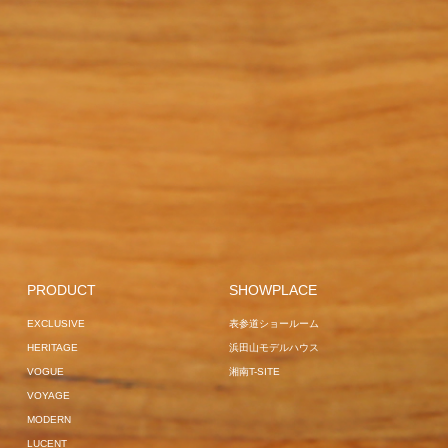
EXCLUSIVE
GARDEN
EXCLUSIVE
GARDEN L
SOFA
OVERSEAS
HOME USE
OBSIDIAN
GARDEN
JAPAN PRO
PROJECT
VANNES
LOUNGER
LILLE
VOGUE
OVERSEAS PROJECT
BLACK
EXCLUSIVE
VOGUE
LILLE
GARDEN
FRANKFURT
GARDEN
COMFORT
BED
GARDEN
LOUNGER
JAPAN
EXCLUSIVE
GARDEN SOFA
OVERSEAS 
SOFA
OVERSEAS
PROJECT
MANTRA
GARDEN BED
JAPAN
HAVANA
OVERSEAS
SUN BUNS
EXCLUSIVE
PROJECT
SAIN
VOGUE
PROJECT
LA LUNA
PROJECT
GARDEN BED
LA LUNA
SOFA
HAM
BREEZE
VOGUE
MUCHA
OVERSEAS PROJECT
HOME USE
EXCLUSIVE
JAPAN
PROJECT
EXCLUSIVE
BREEZE
CENTER
PRODUCT
SHOWPLACE
GARDEN LOUNGER
EXCLUSIVE
JAPAN
POLE PARASOL
EXCLUSIVE
表参道ショールーム
HOME USE
SURF
PROJECT
GARDEN LOUNGER
HERITAGE
浜田山モデルハウス
OVERSEAS
VOGUE
湘南T-SITE
PROJECT
SUN BUNS
VOYAGE
MODERN
LUCENT