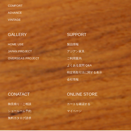
COMFORT
ADVANCE
VINTAGE
GALLERY
SUPPORT
HOME USE
製品情報
JAPAN PROJECT
アジアン家具
OVERSEAS PROJECT
ご利用案内
よくある質問 Q&A
特定商取引法に関する表示
会社情報
CONATACT
ONLINE STORE
御見積り・ご相談
カートを確認する
ショールーム予約
マイページ
無料カタログ請求