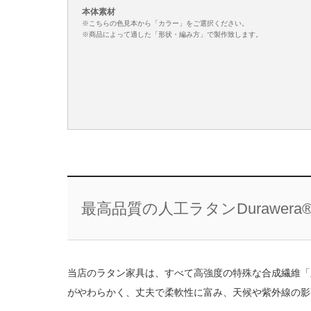
本体素材
※こちらの色見本から「カラー」をご選択ください。
※商品によって適した「形状・編み方」で製作致します。
最高品質の人工ラタンDurawer
当店のラタン家具は、すべて高強度の特殊な合成繊維「新世
がやわらかく、丈夫で柔軟性に富み、天候や紫外線の影