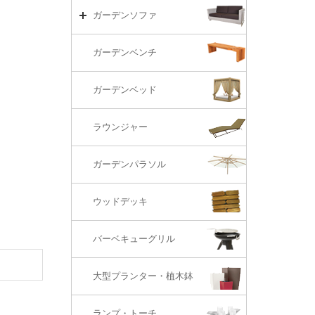
リビング・ソファ
ガーデンテーブル（海外在庫）
ガーデンチェアーTOP
ガーデンソファ
ラウンジ・ベッド
ダイニングテーブル
ガーデンチェアー（海外在庫）
ガーデンソファTOP
ガーデンベンチ
バーカウンター
コーヒーテーブル
ダイニングチェアー
1S・ラウンジチェアー
ガーデンベッド
サイド・エンドテーブル
カウンター・バーチェアー
2S・2.5Sソファ
ラウンジャー
カウンター・バーテーブル
座椅子
3Sソファ
ガーデンパラソル
コーナー・カウチソファ
ウッドデッキ
オットマン・スツール
バーベキューグリル
大型プランター・植木鉢
ランプ・トーチ