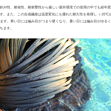
その耐UV性、耐候性、耐衝撃性から厳しい屋外環境での使用の中でも経年
す。また、この合成繊維は温度変化にも優れた耐久性を発揮し（-20℃
きます。寒い日には編み目がつまり硬くなり、暑い日には編み目がゆる
ちます。