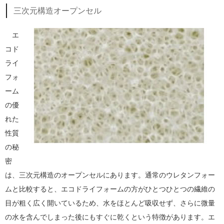
三次元構造オープンセル
エ
コド
ライ
フォ
ーム
の優
れた
性質
の秘
密
は、三次元構造のオープンセルにあります。通常のウレタンフォー
ムと比較すると、エコドライフォームの方がひとつひとつの繊維の
目が粗く広く開いているため、水をほとんど吸収せず、さらに微量
の水を含んでしまった後にもすぐに乾くという特徴があります。エ