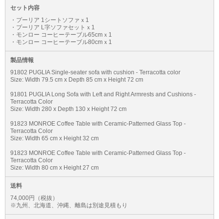
セット内容
・プーリア 1シートソファｘ1
・プーリア L字ソファセットｘ1
・モンロー コーヒーテーブル65cmｘ1
・モンロー コーヒーテーブル80cmｘ1
製品情報
91802 PUGLIA Single-seater sofa with cushion - Terracotta color
Size: Width 79.5 cm x Depth 85 cm x Height 72 cm
91801 PUGLIA Long Sofa with Left and Right Armrests and Cushions -
Terracotta Color
Size: Width 280 x Depth 130 x Height 72 cm
91823 MONROE Coffee Table with Ceramic-Patterned Glass Top -
Terracotta Color
Size: Width 65 cm x Height 32 cm
91823 MONROE Coffee Table with Ceramic-Patterned Glass Top -
Terracotta Color
Size: Width 80 cm x Height 27 cm
送料
74,000円（税抜）
※九州、北海道、沖縄、離島は別途見積もり