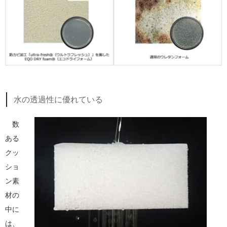
水の透過性に優れている
数
ある
クッ
ショ
ン素
材の
中に
は、