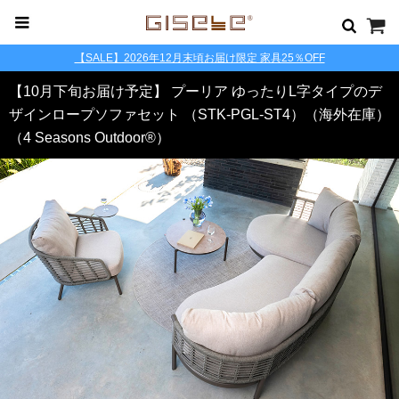
【SALE】2026年12月末頃お届け限定 家具25％OFF
【10月下旬お届け予定】 プーリア ゆったりL字タイプのデ
ザインロープソファセット （STK-PGL-ST4）（海外在庫）
（4 Seasons Outdoor®）