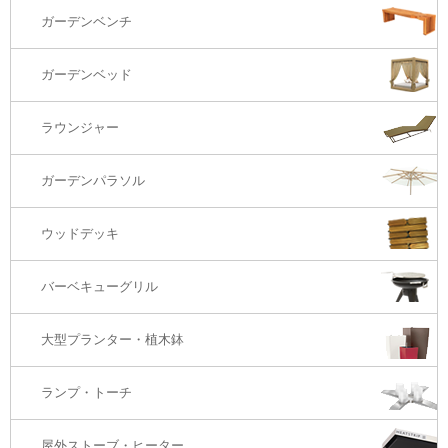
ダイニングテーブル
ガーデンチェアー（海外在庫）
ガーデンソファTOP
ガーデンベンチ
バーカウンター
コーヒーテーブル
ダイニングチェアー
1S・ラウンジチェアー
ガーデンベッド
サイド・エンドテーブル
カウンター・バーチェアー
2S・2.5Sソファ
ラウンジャー
カウンター・バーテーブル
座椅子
3Sソファ
ガーデンパラソル
コーナー・カウチソファ
ウッドデッキ
オットマン・スツール
バーベキューグリル
大型プランター・植木鉢
ランプ・トーチ
屋外ストーブ・ヒーター