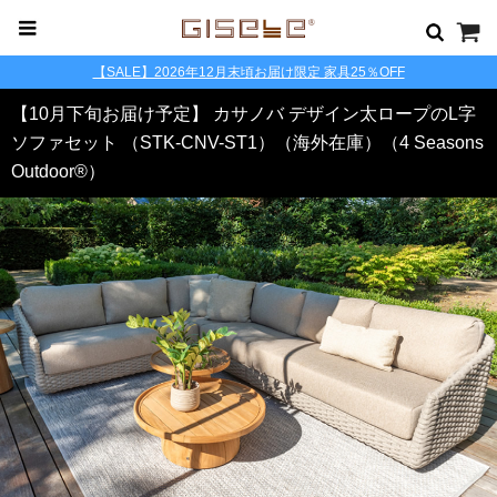
【SALE】2026年12月末頃お届け限定 家具25％OFF
【10月下旬お届け予定】 カサノバ デザイン太ロープのL字
ソファセット （STK-CNV-ST1）（海外在庫）（4 Seasons
Outdoor®）