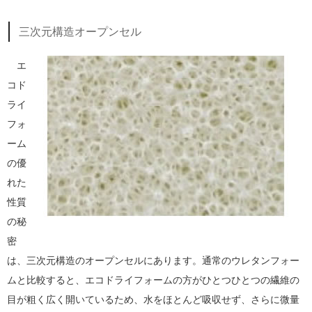
三次元構造オープンセル
エ
コド
ライ
フォ
ーム
の優
れた
性質
の秘
密
は、三次元構造のオープンセルにあります。通常のウレタンフォー
ムと比較すると、エコドライフォームの方がひとつひとつの繊維の
目が粗く広く開いているため、水をほとんど吸収せず、さらに微量