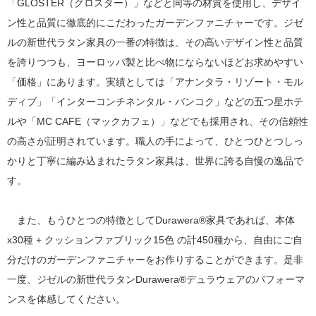
「GLOSTER（グロスター）」などと同等の材質を使用し、デザイ
ン性と品質に徹底的にこだわったガーデンファニチャーです。ジゼ
ルの新世代ラタン家具の一番の特徴は、その高いデザイン性と品質
を誇りつつも、ヨーロッパ製と比べ物にならないほどお求めやすい
「価格」にあります。実績としては「アナンタラ・リゾート・モル
ディブ」「インターコンチネンタル・バンコク」などの五つ星ホテ
ルや「MC CAFE（マックカフェ）」などでも採用され、その信頼性
の高さが証明されています。職人の手によって、ひとつひとつしっ
かりと丁寧に編み込まれたラタン家具は、世界に誇る自慢の逸品で
す。
また、もうひとつの特徴としてDurawera®家具であれば、本体
x30種 + クッションファブリック15色 の計450種から、自由にご自
分だけのガーデンファニチャーをお作りすることができます。是非
一度、ジゼルの新世代ラタンDurawera®デュラウェアのパフォーマ
ンスを体感してください。