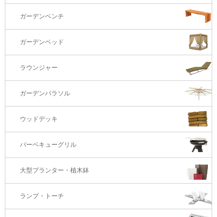
ラウンジ・ベッド
ダイニングテーブル
ガーデンチェアー（海外在庫）
ガーデンソファTOP
ガーデンベンチ
バーカウンター
コーヒーテーブル
ダイニングチェアー
1S・ラウンジチェアー
ガーデンベッド
サイド・エンドテーブル
カウンター・バーチェアー
2S・2.5Sソファ
ラウンジャー
カウンター・バーテーブル
座椅子
3Sソファ
ガーデンパラソル
コーナー・カウチソファ
ウッドデッキ
オットマン・スツール
バーベキューグリル
大型プランター・植木鉢
ランプ・トーチ