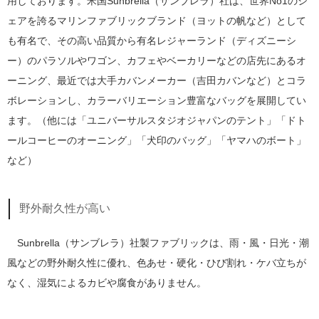
用しております。米国Sunbrella（サンブレラ）社は、世界No1のシ
ェアを誇るマリンファブリックブランド（ヨットの帆など）として
も有名で、その高い品質から有名レジャーランド（ディズニーシ
ー）のパラソルやワゴン、カフェやベーカリーなどの店先にあるオ
ーニング、最近では大手カバンメーカー（吉田カバンなど）とコラ
ボレーションし、カラーバリエーション豊富なバッグを展開してい
ます。（他には「ユニバーサルスタジオジャパンのテント」「ドト
ールコーヒーのオーニング」「犬印のバッグ」「ヤマハのボート」
など）
野外耐久性が高い
Sunbrella（サンブレラ）社製ファブリックは、雨・風・日光・潮
風などの野外耐久性に優れ、色あせ・硬化・ひび割れ・ケバ立ちが
なく、湿気によるカビや腐食がありません。