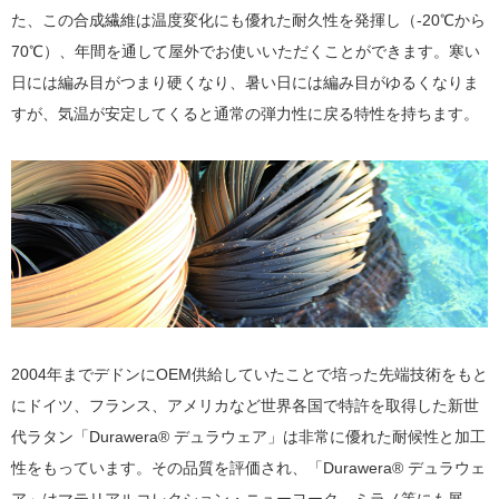
た、この合成繊維は温度変化にも優れた耐久性を発揮し（-20℃から
70℃）、年間を通して屋外でお使いいただくことができます。寒い
日には編み目がつまり硬くなり、暑い日には編み目がゆるくなりま
すが、気温が安定してくると通常の弾力性に戻る特性を持ちます。
2004年までデドンにOEM供給していたことで培った先端技術をもと
にドイツ、フランス、アメリカなど世界各国で特許を取得した新世
代ラタン「Durawera® デュラウェア」は非常に優れた耐候性と加工
性をもっています。その品質を評価され、「Durawera® デュラウェ
ア」はマテリアルコレクション・ニューヨーク、ミラノ等にも展