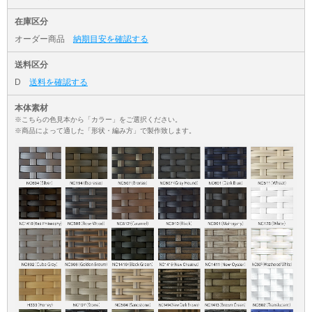
在庫区分
オーダー商品
納期目安を確認する
送料区分
D
送料を確認する
本体素材
※こちらの色見本から「カラー」をご選択ください。
※商品によって適した「形状・編み方」で製作致します。