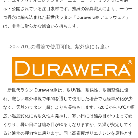
示・公開されている注目素材です。熟練の家具職人により、一つ一
つ丹念に編み込まれた新世代ラタン「Durawera® デュラウェア」
は、非常に滑らかな風合いを持ちます。
-20～70℃の環境で使用可能。紫外線にも強い
新世代ラタン Durawera® は、耐UV性、耐候性、耐衝撃性に優
れ、厳しい屋外環境で年間を通して使用した場合でも経年変化が少
なく、天然のラタン（籐）よりも長持ちします。-20℃から70℃と幅
広い温度変化にも耐久性を発揮し、寒い日には編み目がつまって硬
くなり、暑い日には編み目がゆるくなりますが、気温が安定してく
ると通常の弾力性に戻ります。同じ高密度ポリエチレンを原料とす