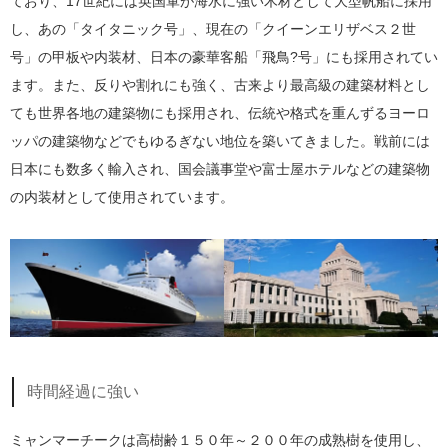
ており、17世紀には英国軍が海水に強い木材として大型帆船に採用
し、あの「タイタニック号」、現在の「クイーンエリザベス２世
号」の甲板や内装材、日本の豪華客船「飛鳥?号」にも採用されてい
ます。また、反りや割れにも強く、古来より最高級の建築材料とし
ても世界各地の建築物にも採用され、伝統や格式を重んずるヨーロ
ッパの建築物などでもゆるぎない地位を築いてきました。戦前には
日本にも数多く輸入され、国会議事堂や富士屋ホテルなどの建築物
の内装材として使用されています。
時間経過に強い
ミャンマーチークは高樹齢１５０年～２００年の成熟樹を使用し、