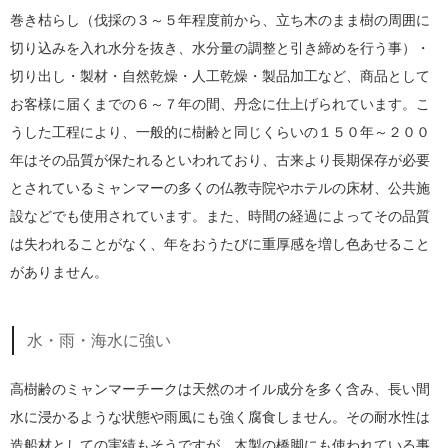
巻き枯らし（伐採の３～５年程度前から、立ち木のまま樹の周囲に
切り込みを入れ水分を抜き、水分量の調整と引き締めを行う事）・
切り出し・製材・自然乾燥・人工乾燥・製品加工など、商品として
お客様に届くまでの６～７年の間、丹念に仕上げられています。こ
うした工程により、一般的に樹齢と同じくらいの１５０年～２００
年はその品質が保たれるといわれており、古来より長期保存が必要
とされているミャンマーの多くの仏教寺院やホテルの床材、公共施
設などでも使用されています。また、時間の経過によってその品質
は失われることがなく、年をおうたびに重厚感を増し色あせること
がありません。
水・雨・海水に強い
高樹齢のミャンマーチークは天然のオイル成分を多く含み、長い間
水に浸かるような状態や雨風にも強く腐食しません。その耐水性は
造船材としての実績もそうですが、木製の橋脚にも使われている事