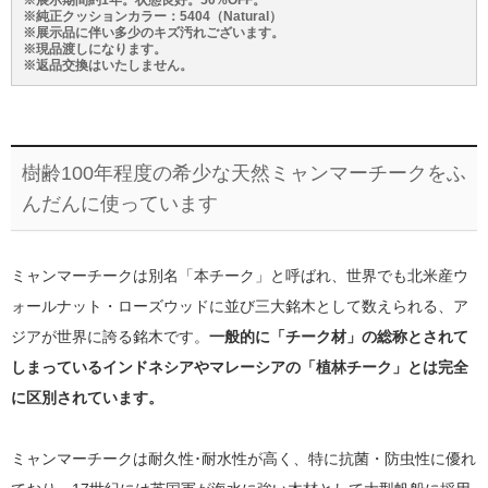
※展示期間約1年。状態良好。50%OFF。
※純正クッションカラー：5404（Natural）
※展示品に伴い多少のキズ汚れございます。
※現品渡しになります。
※返品交換はいたしません。
樹齢100年程度の希少な天然ミャンマーチークをふ
んだんに使っています
ミャンマーチークは別名「本チーク」と呼ばれ、世界でも北米産ウ
ォールナット・ローズウッドに並び三大銘木として数えられる、ア
ジアが世界に誇る銘木です。
一般的に「チーク材」の総称とされて
しまっているインドネシアやマレーシアの「植林チーク」とは完全
に区別されています。
ミャンマーチークは耐久性･耐水性が高く、特に抗菌・防虫性に優れ