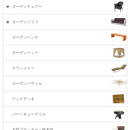
ダイニング
ガーデンテーブルTOP
ガーデンチェアー
リビング・ソファ
ガーデンテーブル（海外在庫）
ガーデンチェアーTOP
ガーデンソファ
ラウンジ・ベッド
ダイニングテーブル
ガーデンチェアー（海外在庫）
ガーデンソファTOP
ガーデンベンチ
バーカウンター
コーヒーテーブル
ダイニングチェアー
1S・ラウンジチェアー
ガーデンベッド
サイド・エンドテーブル
カウンター・バーチェアー
2S・2.5Sソファ
ラウンジャー
カウンター・バーテーブル
座椅子
3Sソファ
ガーデンパラソル
コーナー・カウチソファ
ウッドデッキ
オットマン・スツール
バーベキューグリル
大型プランター・植木鉢