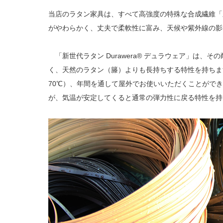
当店のラタン家具は、すべて高強度の特殊な合成繊維「新世
がやわらかく、丈夫で柔軟性に富み、天候や紫外線の影
「新世代ラタン Durawera® デュラウェア」は、
く、天然のラタン（籐）よりも長持ちする特性を持ちま
70℃）、年間を通して屋外でお使いいただくことがで
が、気温が安定してくると通常の弾力性に戻る特性を持