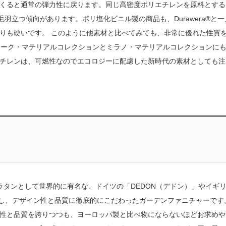
くると通常の弾力性に戻ります。同じ高密度ポリエチレンを原料とする
羽立つ傾向があります。ポリ塩化ビニル製の商品も、Durawera®と
りも硬いです。 このように他素材と比べてみても、非常に優れた性質
ューヨーク・マテリアルコレクションとミラノ・マテリアルコレクションに
チレンは、可燃性なのでエコロジーに配慮した新時代の素材としても注
ラタンとして世界的に有名な、ドイツの「DEDON（デドン）」やイギ
使用し、デザイン性と品質に徹底的にこだわったガーデンファニチャーです
性と品質を誇りつつも、ヨーロッパ製と比べ物にならないほどお求めや