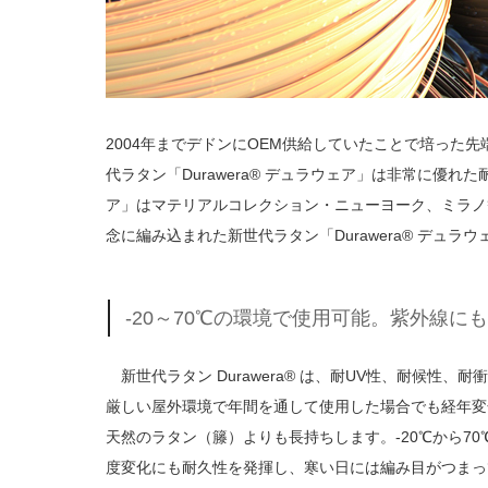
2004年までデドンにOEM供給していたことで培った
代ラタン「Durawera® デュラウェア」は非常に優れ
ア」はマテリアルコレクション・ニューヨーク、ミラノ
念に編み込まれた新世代ラタン「Durawera® デュ
-20～70℃の環境で使用可能。紫外線に
新世代ラタン Durawera® は、耐UV性、耐候性、耐
厳しい屋外環境で年間を通して使用した場合でも経年変
天然のラタン（籐）よりも長持ちします。-20℃から70
度変化にも耐久性を発揮し、寒い日には編み目がつまっ