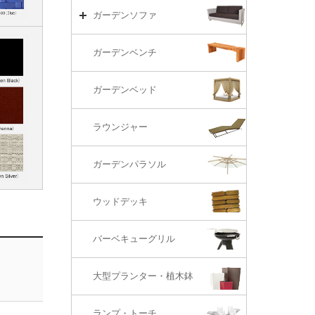
リビング・ソファ
ガーデンテーブル（海外在庫）
ガーデンチェアーTOP
ガーデンソファ
ラウンジ・ベッド
ダイニングテーブル
ガーデンチェアー（海外在庫）
ガーデンソファTOP
ガーデンベンチ
バーカウンター
コーヒーテーブル
ダイニングチェアー
1S・ラウンジチェアー
ガーデンベッド
サイド・エンドテーブル
カウンター・バーチェアー
2S・2.5Sソファ
ラウンジャー
カウンター・バーテーブル
座椅子
3Sソファ
ガーデンパラソル
コーナー・カウチソファ
ウッドデッキ
オットマン・スツール
バーベキューグリル
大型プランター・植木鉢
ランプ・トーチ