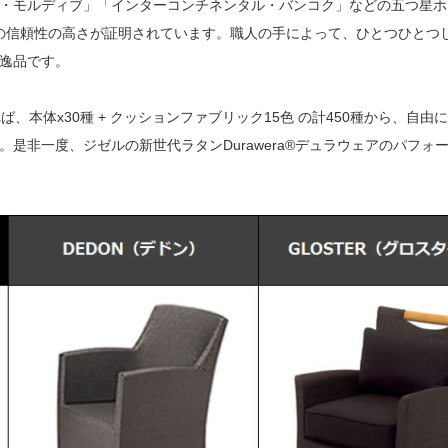
・モルディブ」「インターコンチネンタル・バンコク」などの五つ星ホ
その信頼性の高さが証明されています。職人の手によって、ひとつひとつ
逸品です。
ば、本体x30種 + クッションファブリック15色 の計450種から、自由
是非一度、ジゼルの新世代ラタンDurawera®デュラウェアのパフォ