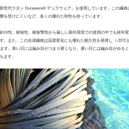
代ラタン Durawera® デュラウェア」を使用しています。この繊維
響を受けにくいなど、多くの優れた特性を持っています。
その耐UV性、耐候性、耐衝撃性から厳しい屋外環境での使用の中でも経年
す。また、この合成繊維は温度変化にも優れた耐久性を発揮し（-20℃
きます。寒い日には編み目がつまり硬くなり、暑い日には編み目がゆる
ちます。