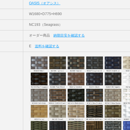
OASIS（オアシス）
W1680×D775×H690
NC193（Seagrass）
オーダー商品
納期目安を確認する
E
送料を確認する