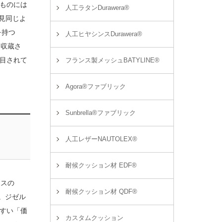
ものには
人工ラタンDurawera®
一見同じよ
を持つ
人工ヒヤシンスDurawera®
も収蔵さ
目されて
フランス製メッシュBATYLINE®
Agora®ファブリック
Sunbrella®ファブリック
人工レザーNAUTOLEX®
耐候クッション材 EDF®
リスの
耐候クッション材 QDF®
。ジゼル
すい「価
カスタムクッション