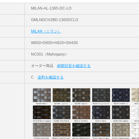
MILAN-AL-1365-DC-LO
GMLNDCH2BD-1365DCLO
MILAN（ミラン）
W650×D600×H820×SH430
NC001（Mahogany）
オーダー商品
納期目安を確認する
C
送料を確認する