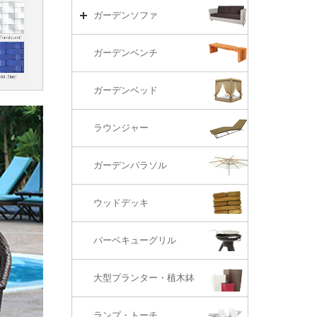
リビング・ソファ
ガーデンテーブル（海外在庫）
ガーデンチェアーTOP
ガーデンソファ
ラウンジ・ベッド
ダイニングテーブル
ガーデンチェアー（海外在庫）
ガーデンソファTOP
ガーデンベンチ
バーカウンター
コーヒーテーブル
ダイニングチェアー
1S・ラウンジチェアー
ガーデンベッド
サイド・エンドテーブル
カウンター・バーチェアー
2S・2.5Sソファ
ラウンジャー
カウンター・バーテーブル
座椅子
3Sソファ
ガーデンパラソル
コーナー・カウチソファ
ウッドデッキ
オットマン・スツール
バーベキューグリル
大型プランター・植木鉢
ランプ・トーチ