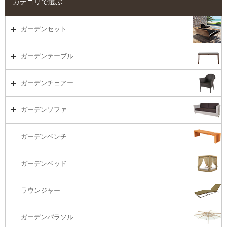
カテゴリで選ぶ
ガーデンセット
ガーデンセット（海外在庫）
ガーデンテーブル
ダイニング
ガーデンテーブルTOP
ガーデンチェアー
リビング・ソファ
ガーデンテーブル（海外在庫）
ガーデンチェアーTOP
ガーデンソファ
ラウンジ・ベッド
ダイニングテーブル
ガーデンチェアー（海外在庫）
ガーデンソファTOP
ガーデンベンチ
バーカウンター
コーヒーテーブル
ダイニングチェアー
1S・ラウンジチェアー
ガーデンベッド
サイド・エンドテーブル
カウンター・バーチェアー
2S・2.5Sソファ
ラウンジャー
カウンター・バーテーブル
座椅子
3Sソファ
ガーデンパラソル
コーナー・カウチソファ