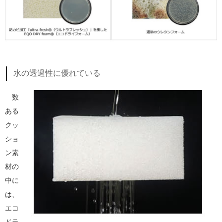
水の透過性に優れている
数
ある
クッ
ショ
ン素
材の
中に
は、
エコ