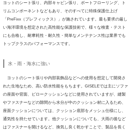
ヨットのシート張り、内部キャビン張り、ボートフローリング、ト
リムコンポーネントなどもあり、そのすべてに特殊保護仕上げ
「PreFixx（プレフィックス）」が施されています。最も要求の厳し
い海洋環境を想定された高性能な保護技術で、様々な検査・テスト
にも合格し、耐摩耗性・耐久性・簡単なメンテナンス性は業界でも
トップクラスのパフォーマンスです。
水・雨・海水に強い
ヨットのシート張りや内部装飾品などへの使用を想定して開発さ
れた生地なため、高い防水性能をもちます。GISELEでは主にソファ
の座面や背面、ピロークッションなどに使用されていますが、縫製
やファスナーなどの隙間から水分が中のクッション材に入るため、
座面クッションについては、クッション底部をメッシュ仕様にし、
通気性を持たせています。他クッションについても、大雨の後など
はファスナーを開けるなど、換気し良く乾かすことで、製品を長く