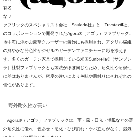
有名
なフ
ァブリックのスペシャリスト会社「Sauleda社」と「Tuvatextil社」
のコラボレーションで開発されたAgora®（アゴラ）ファブリック。
地中海に浮かぶ豪華クルーザーの装飾にも採用され、アクリル繊維
の鮮やかな発色性がジゼルのガーデンファニチャーに彩を添えま
す。多くのガーデン家具で採用している米国Sunbrella®（サンブレ
ラ）社製ファブリックとも製法がほぼ同じなため、耐久性や耐候性
に差はありませんが、密度の違いにより色味や肌触りにそれぞれの
個性があります。
野外耐久性が高い
Agora®（アゴラ）ファブリックは、雨・風・日光・潮風などの野
外耐久性に優れ、色あせ・硬化・ひび割れ・ケバ立ちがなく、湿気