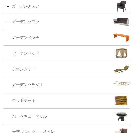
ダイニング
ガーデンテーブルTOP
ガーデンチェアー
リビング・ソファ
ガーデンテーブル（海外在庫）
ガーデンチェアーTOP
ガーデンソファ
ラウンジ・ベッド
ダイニングテーブル
ガーデンチェアー（海外在庫）
ガーデンソファTOP
ガーデンベンチ
バーカウンター
コーヒーテーブル
ダイニングチェアー
1S・ラウンジチェアー
ガーデンベッド
サイド・エンドテーブル
カウンター・バーチェアー
2S・2.5Sソファ
ラウンジャー
カウンター・バーテーブル
座椅子
3Sソファ
ガーデンパラソル
コーナー・カウチソファ
ウッドデッキ
オットマン・スツール
バーベキューグリル
大型プランター・植木鉢