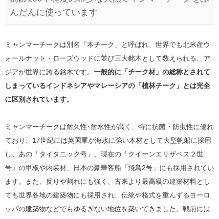
んだんに使っています
ミャンマーチークは別名「本チーク」と呼ばれ、世界でも北米産ウ
ォールナット・ローズウッドに並び三大銘木として数えられる、ア
ジアが世界に誇る銘木です。
一般的に「チーク材」の総称とされて
しまっているインドネシアやマレーシアの「植林チーク」とは完全
に区別されています。
ミャンマーチークは耐久性･耐水性が高く、特に抗菌・防虫性に優れ
ており、17世紀には英国軍が海水に強い木材として大型帆船に採用
し、あの「タイタニック号」、現在の「クイーンエリザベス２世
号」の甲板や内装材、日本の豪華客船「飛鳥2号」にも採用されてい
ます。また、反りや割れにも強く、古来より最高級の建築材料とし
ても世界各地の建築物にも採用され、伝統や格式を重んずるヨーロ
ッパの建築物などでもゆるぎない地位を築いてきました。戦前には