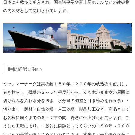
日本にも数多く輸入され、国会議事堂や富士屋ホテルなどの建築物
の内装材として使用されています。
時間経過に強い
ミャンマーチークは高樹齢１５０年～２００年の成熟樹を使用し、
巻き枯らし（伐採の３～５年程度前から、立ち木のまま樹の周囲に
切り込みを入れ水分を抜き、水分量の調整と引き締めを行う事）・
切り出し・製材・自然乾燥・人工乾燥・製品加工など、商品として
お客様に届くまでの６～７年の間、丹念に仕上げられています。こ
うした工程により、一般的に樹齢と同じくらいの１５０年～２００
年はその品質が保たれるといわれており、古来より長期保存が必要