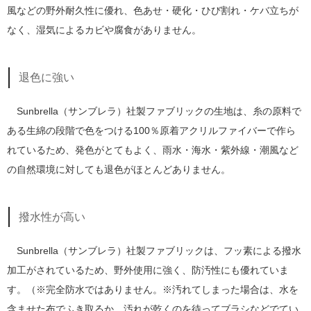
風などの野外耐久性に優れ、色あせ・硬化・ひび割れ・ケバ立ちが
なく、湿気によるカビや腐食がありません。
退色に強い
Sunbrella（サンブレラ）社製ファブリックの生地は、糸の原料で
ある生綿の段階で色をつける100％原着アクリルファイバーで作ら
れているため、発色がとてもよく、雨水・海水・紫外線・潮風など
の自然環境に対しても退色がほとんどありません。
撥水性が高い
Sunbrella（サンブレラ）社製ファブリックは、フッ素による撥水
加工がされているため、野外使用に強く、防汚性にも優れていま
す。（※完全防水ではありません。※汚れてしまった場合は、水を
含ませた布でふき取るか、汚れが乾くのを待ってブラシなどでてい