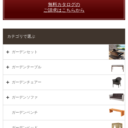
無料カタログの
ご請求はこちらから
カテゴリで選ぶ
ガーデンセット
ガーデンセット（海外在庫）
ガーデンテーブル
ダイニング
ガーデンテーブルTOP
ガーデンチェアー
リビング・ソファ
ガーデンテーブル（海外在庫）
ガーデンチェアーTOP
ガーデンソファ
ラウンジ・ベッド
ダイニングテーブル
ガーデンチェアー（海外在庫）
ガーデンソファTOP
ガーデンベンチ
バーカウンター
コーヒーテーブル
ダイニングチェアー
1S・ラウンジチェアー
ガーデンベッド