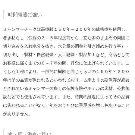
時間経過に強い
ミャンマーチークは高樹齢１５０年～２００年の成熟樹を使用し、
巻き枯らし（伐採の３～５年程度前から、立ち木のまま樹の周囲に
切り込みを入れ水分を抜き、水分量の調整と引き締めを行う事）・
切り出し・製材・自然乾燥・人工乾燥・製品加工など、商品として
お客様に届くまでの６～７年の間、丹念に仕上げられています。こ
うした工程により、一般的に樹齢と同じくらいの１５０年～２００
年はその品質が保たれるといわれており、古来より長期保存が必要
とされているミャンマーの多くの仏教寺院やホテルの床材、公共施
設などでも使用されています。また、時間の経過によってその品質
は失われることがなく、年をおうたびに重厚感を増し色あせること
がありません。
水・雨・海水に強い