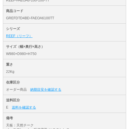
REEF-FAEOA6-100-100-TT
商品コード
GREFDTD4BD-FAEOA6100TT
シリーズ
REEF（リーフ）
サイズ（幅×奥行×高さ）
W980×D980×H750
重さ
22Kg
在庫区分
オーダー商品
納期目安を確認する
送料区分
E
送料を確認する
備考
天板：天然チーク