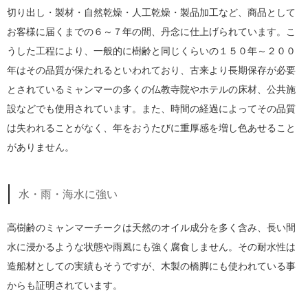
切り出し・製材・自然乾燥・人工乾燥・製品加工など、商品として
お客様に届くまでの６～７年の間、丹念に仕上げられています。こ
うした工程により、一般的に樹齢と同じくらいの１５０年～２００
年はその品質が保たれるといわれており、古来より長期保存が必要
とされているミャンマーの多くの仏教寺院やホテルの床材、公共施
設などでも使用されています。また、時間の経過によってその品質
は失われることがなく、年をおうたびに重厚感を増し色あせること
がありません。
水・雨・海水に強い
高樹齢のミャンマーチークは天然のオイル成分を多く含み、長い間
水に浸かるような状態や雨風にも強く腐食しません。その耐水性は
造船材としての実績もそうですが、木製の橋脚にも使われている事
からも証明されています。