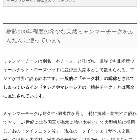
ベースフレーム：粉体塗装 or ステンレス
樹齢100年程度の希少な天然ミャンマーチークをふ
んだんに使っています
ミャンマーチークは別名「本チーク」と呼ばれ、世界でも北米産ウ
ォールナット・ローズウッドに並び三大銘木として数えられる、ア
ジアが世界に誇る銘木です。
一般的に「チーク材」の総称とされて
しまっているインドネシアやマレーシアの「植林チーク」とは完全
に区別されています。
ミャンマーチークは耐久性･耐水性が高く、特に抗菌・防虫性に優れ
ており、17世紀には英国軍が海水に強い木材として大型帆船に採用
し、あの「タイタニック号」、現在の「クイーンエリザベス２世
号」の甲板や内装材、日本の豪華客船「飛鳥2号」にも採用されてい