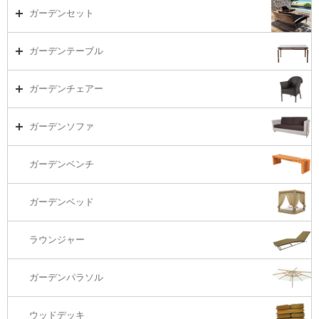
ガーデンセット
ガーデンセット（海外在庫）
ガーデンテーブル
ダイニング
ガーデンテーブルTOP
ガーデンチェアー
リビング・ソファ
ガーデンテーブル（海外在庫）
ガーデンチェアーTOP
ガーデンソファ
ラウンジ・ベッド
ダイニングテーブル
ガーデンチェアー（海外在庫）
ガーデンソファTOP
ガーデンベンチ
バーカウンター
コーヒーテーブル
ダイニングチェアー
1S・ラウンジチェアー
ガーデンベッド
サイド・エンドテーブル
カウンター・バーチェアー
2S・2.5Sソファ
ラウンジャー
カウンター・バーテーブル
座椅子
3Sソファ
ガーデンパラソル
コーナー・カウチソファ
ウッドデッキ