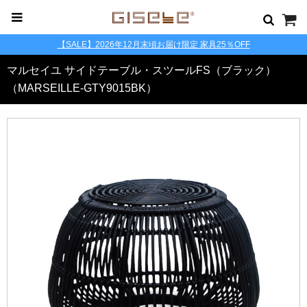
【SALE】2026年12月末頃お届け限定 家具25％OFF
マルセイユ サイドテーブル・スツールFS（ブラック）
（MARSEILLE-GTY9015BK）