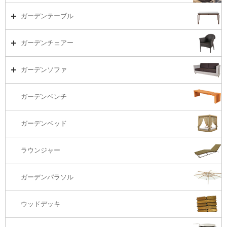
ガーデンセット（海外在庫）
ガーデンテーブル
ダイニング
ガーデンテーブルTOP
ガーデンチェアー
リビング・ソファ
ガーデンテーブル（海外在庫）
ガーデンチェアーTOP
ガーデンソファ
ラウンジ・ベッド
ダイニングテーブル
ガーデンチェアー（海外在庫）
ガーデンソファTOP
ガーデンベンチ
バーカウンター
コーヒーテーブル
ダイニングチェアー
1S・ラウンジチェアー
ガーデンベッド
サイド・エンドテーブル
カウンター・バーチェアー
2S・2.5Sソファ
ラウンジャー
カウンター・バーテーブル
座椅子
3Sソファ
ガーデンパラソル
コーナー・カウチソファ
ウッドデッキ
オットマン・スツール