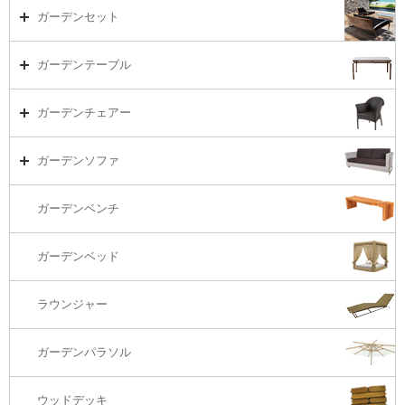
ガーデンセット
ガーデンセット（海外在庫）
ガーデンテーブル
ダイニング
ガーデンテーブルTOP
ガーデンチェアー
リビング・ソファ
ガーデンテーブル（海外在庫）
ガーデンチェアーTOP
ガーデンソファ
ラウンジ・ベッド
ダイニングテーブル
ガーデンチェアー（海外在庫）
ガーデンソファTOP
ガーデンベンチ
バーカウンター
コーヒーテーブル
ダイニングチェアー
1S・ラウンジチェアー
ガーデンベッド
サイド・エンドテーブル
カウンター・バーチェアー
2S・2.5Sソファ
ラウンジャー
カウンター・バーテーブル
座椅子
3Sソファ
ガーデンパラソル
コーナー・カウチソファ
ウッドデッキ