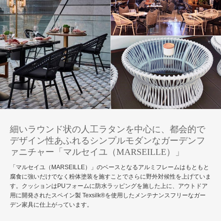
細いラウンド状の人工ラタンを中心に、都会的で
デザイン性あふれるシンプルモダンなガーデンフ
ァニチャー「マルセイユ（MARSEILLE）」
「マルセイユ（MARSEILLE）」のベースとなるアルミフレームはもともと
腐食に強いだけでなく粉体塗装を施すことでさらに野外対候性を上げていま
す。クッションはPUフォームに防水ラッピングを施した上に、アウトドア
用に開発されたスペイン製 Texsilk®を使用したメンテナンスフリーなガー
デン家具に仕上がっています。