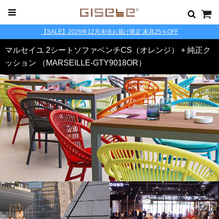
【SALE】2026年12月末頃お届け限定 家具25％OFF
マルセイユ 2シートソファベンチCS（オレンジ） + 純正ク
ッション （MARSEILLE-GTY9018OR）