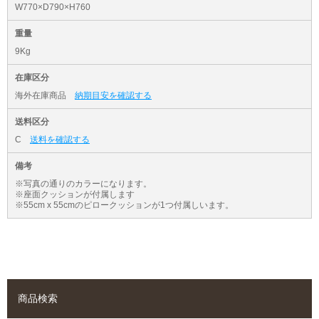
W770×D790×H760
重量
9Kg
在庫区分
海外在庫商品
納期目安を確認する
送料区分
C
送料を確認する
備考
※写真の通りのカラーになります。
※座面クッションが付属します
※55cm x 55cmのピロークッションが1つ付属しいます。
商品検索