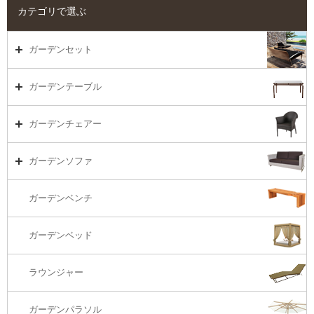
カテゴリで選ぶ
ガーデンセット
ガーデンセット（海外在庫）
ガーデンテーブル
ダイニング
ガーデンテーブルTOP
ガーデンチェアー
リビング・ソファ
ガーデンテーブル（海外在庫）
ガーデンチェアーTOP
ガーデンソファ
ラウンジ・ベッド
ダイニングテーブル
ガーデンチェアー（海外在庫）
ガーデンソファTOP
ガーデンベンチ
バーカウンター
コーヒーテーブル
ダイニングチェアー
1S・ラウンジチェアー
ガーデンベッド
サイド・エンドテーブル
カウンター・バーチェアー
2S・2.5Sソファ
ラウンジャー
カウンター・バーテーブル
座椅子
3Sソファ
ガーデンパラソル