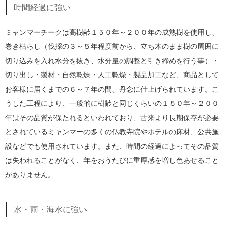
時間経過に強い
ミャンマーチークは高樹齢１５０年～２００年の成熟樹を使用し、
巻き枯らし（伐採の３～５年程度前から、立ち木のまま樹の周囲に
切り込みを入れ水分を抜き、水分量の調整と引き締めを行う事）・
切り出し・製材・自然乾燥・人工乾燥・製品加工など、商品として
お客様に届くまでの６～７年の間、丹念に仕上げられています。こ
うした工程により、一般的に樹齢と同じくらいの１５０年～２００
年はその品質が保たれるといわれており、古来より長期保存が必要
とされているミャンマーの多くの仏教寺院やホテルの床材、公共施
設などでも使用されています。また、時間の経過によってその品質
は失われることがなく、年をおうたびに重厚感を増し色あせること
がありません。
水・雨・海水に強い