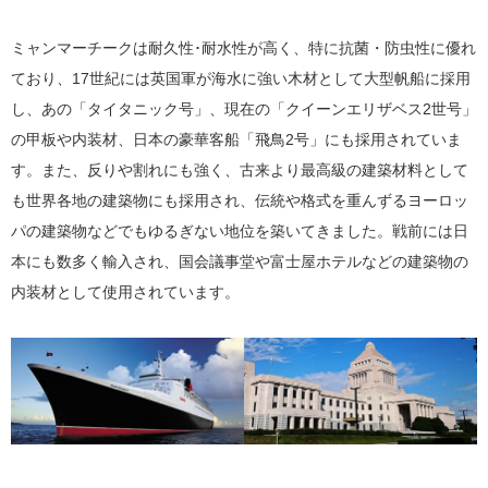
ミャンマーチークは耐久性･耐水性が高く、特に抗菌・防虫性に優れ
ており、17世紀には英国軍が海水に強い木材として大型帆船に採用
し、あの「タイタニック号」、現在の「クイーンエリザベス2世号」
の甲板や内装材、日本の豪華客船「飛鳥2号」にも採用されていま
す。また、反りや割れにも強く、古来より最高級の建築材料として
も世界各地の建築物にも採用され、伝統や格式を重んずるヨーロッ
パの建築物などでもゆるぎない地位を築いてきました。戦前には日
本にも数多く輸入され、国会議事堂や富士屋ホテルなどの建築物の
内装材として使用されています。