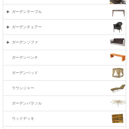
ガーデンセット（海外在庫）
ガーデンテーブル
ダイニング
ガーデンテーブルTOP
ガーデンチェアー
リビング・ソファ
ガーデンテーブル（海外在庫）
ガーデンチェアーTOP
ガーデンソファ
ラウンジ・ベッド
ダイニングテーブル
ガーデンチェアー（海外在庫）
ガーデンソファTOP
ガーデンベンチ
バーカウンター
コーヒーテーブル
ダイニングチェアー
1S・ラウンジチェアー
ガーデンベッド
サイド・エンドテーブル
カウンター・バーチェアー
2S・2.5Sソファ
ラウンジャー
カウンター・バーテーブル
座椅子
3Sソファ
ガーデンパラソル
コーナー・カウチソファ
ウッドデッキ
オットマン・スツール