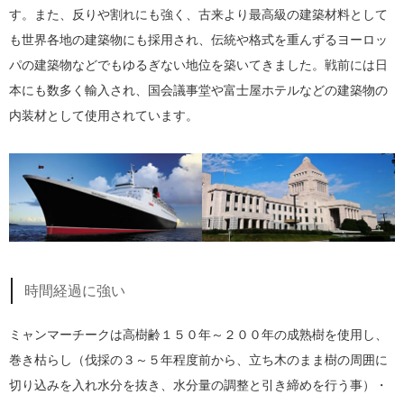
す。また、反りや割れにも強く、古来より最高級の建築材料として
も世界各地の建築物にも採用され、伝統や格式を重んずるヨーロッ
パの建築物などでもゆるぎない地位を築いてきました。戦前には日
本にも数多く輸入され、国会議事堂や富士屋ホテルなどの建築物の
内装材として使用されています。
時間経過に強い
ミャンマーチークは高樹齢１５０年～２００年の成熟樹を使用し、
巻き枯らし（伐採の３～５年程度前から、立ち木のまま樹の周囲に
切り込みを入れ水分を抜き、水分量の調整と引き締めを行う事）・