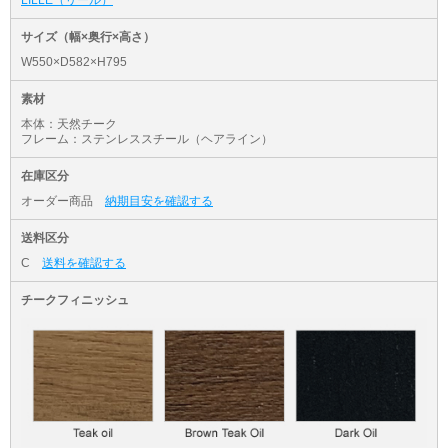
サイズ（幅×奥行×高さ）
W550×D582×H795
素材
本体：天然チーク
フレーム：ステンレススチール（ヘアライン）
在庫区分
オーダー商品
納期目安を確認する
送料区分
C
送料を確認する
チークフィニッシュ