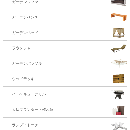
ガーデンチェアーTOP
ガーデンソファ
ラウンジ・ベッド
ダイニングテーブル
ガーデンチェアー（海外在庫）
ガーデンソファTOP
ガーデンベンチ
バーカウンター
コーヒーテーブル
ダイニングチェアー
1S・ラウンジチェアー
ガーデンベッド
サイド・エンドテーブル
カウンター・バーチェアー
2S・2.5Sソファ
ラウンジャー
カウンター・バーテーブル
座椅子
3Sソファ
ガーデンパラソル
コーナー・カウチソファ
ウッドデッキ
オットマン・スツール
バーベキューグリル
大型プランター・植木鉢
ランプ・トーチ