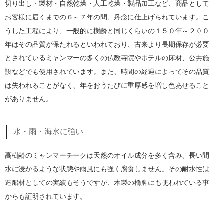
切り出し・製材・自然乾燥・人工乾燥・製品加工など、商品として
お客様に届くまでの６～７年の間、丹念に仕上げられています。こ
うした工程により、一般的に樹齢と同じくらいの１５０年～２００
年はその品質が保たれるといわれており、古来より長期保存が必要
とされているミャンマーの多くの仏教寺院やホテルの床材、公共施
設などでも使用されています。また、時間の経過によってその品質
は失われることがなく、年をおうたびに重厚感を増し色あせること
がありません。
水・雨・海水に強い
高樹齢のミャンマーチークは天然のオイル成分を多く含み、長い間
水に浸かるような状態や雨風にも強く腐食しません。その耐水性は
造船材としての実績もそうですが、木製の橋脚にも使われている事
からも証明されています。