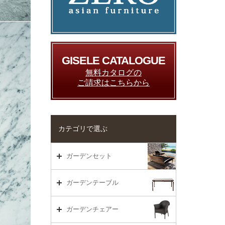
GISELE CATALOGUE
無料カタログの
ご請求はこちらから
カテゴリで選ぶ
ガーデンセット
ガーデンセット（海外在庫）
ガーデンテーブル
ダイニング
ガーデンテーブルTOP
ガーデンチェアー