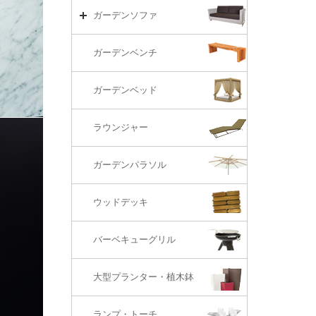
リビング・ソファ
ガーデンテーブル（海外在庫）
ガーデンチェアーTOP
ガーデンソファ
ラウンジ・ベッド
ダイニングテーブル
ガーデンチェアー（海外在庫）
ガーデンソファTOP
ガーデンベンチ
バーカウンター
コーヒーテーブル
ダイニングチェアー
1S・ラウンジチェアー
ガーデンベッド
サイド・エンドテーブル
カウンター・バーチェアー
2S・2.5Sソファ
ラウンジャー
カウンター・バーテーブル
座椅子
3Sソファ
ガーデンパラソル
コーナー・カウチソファ
ウッドデッキ
オットマン・スツール
バーベキューグリル
大型プランター・植木鉢
ランプ・トーチ