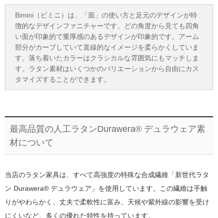
Bimini（ビミニ）は、「面」の使い方と足元のデザインが特
徴的なデザインファニチャーです。どの角度から見ても四角
い面が印象的で重厚感のあるデザインが印象的です。アーム
部分がカーブしていて直線的なイメージを柔らかくしていま
す。落ち着いたカラーはクラシカルな雰囲気にもマッチしま
す。ラタン素材はいくつかのバリエーションから自由にカス
タマイズすることができます。
最高品質の人工ラタンDurawera® デュラウェア素
材について
当店のラタン家具は、すべて高強度の特殊な合成繊維「新世代ラタ
ン Durawera® デュラウェア」を使用しています。この繊維は手触
りがやわらかく、丈夫で柔軟性に富み、天候や紫外線の影響を受け
にくいなど、多くの優れた特性を持っています。