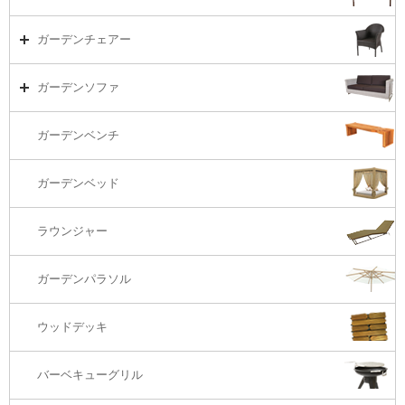
ダイニング
ガーデンテーブルTOP
ガーデンチェアー
リビング・ソファ
ガーデンテーブル（海外在庫）
ガーデンチェアーTOP
ガーデンソファ
ラウンジ・ベッド
ダイニングテーブル
ガーデンチェアー（海外在庫）
ガーデンソファTOP
ガーデンベンチ
バーカウンター
コーヒーテーブル
ダイニングチェアー
1S・ラウンジチェアー
ガーデンベッド
サイド・エンドテーブル
カウンター・バーチェアー
2S・2.5Sソファ
ラウンジャー
カウンター・バーテーブル
座椅子
3Sソファ
ガーデンパラソル
コーナー・カウチソファ
ウッドデッキ
オットマン・スツール
バーベキューグリル