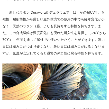
「新世代ラタン Durawera® デュラウェア」は、その耐UV性、耐
候性、耐衝撃性から厳しい屋外環境での使用の中でも経年変化が少
なく、天然のラタン（籐）よりも長持ちする特性を持ちます。ま
た、この合成繊維は温度変化にも優れた耐久性を発揮し（-20℃から
70℃）、年間を通して屋外でお使いいただくことができます。寒い
日には編み目がつまり硬くなり、暑い日には編み目がゆるくなりま
すが、気温が安定してくると通常の弾力性に戻る特性を持ちます。