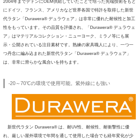
2004年までデドンにOEM供給していたことで培った先端技術をもと
にドイツ、フランス、アメリカなど世界各国で特許を取得した新世
代ラタン「Durawera® デュラウェア」は非常に優れた耐候性と加工
性をもっています。その品質を評価され、「Durawera® デュラウェ
ア」はマテリアルコレクション・ニューヨーク、ミラノ等にも展
示・公開されている注目素材です。熟練の家具職人により、一つ一
つ丹念に編み込まれた新世代ラタン「Durawera® デュラウェア」
は、非常に滑らかな風合いを持ちます。
-20～70℃の環境で使用可能。紫外線にも強い
新世代ラタン Durawera® は、耐UV性、耐候性、耐衝撃性に優
れ、厳しい屋外環境で年間を通して使用した場合でも経年変化が少