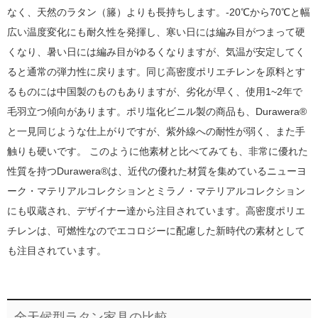
なく、天然のラタン（籐）よりも長持ちします。-20℃から70℃と幅
広い温度変化にも耐久性を発揮し、寒い日には編み目がつまって硬
くなり、暑い日には編み目がゆるくなりますが、気温が安定してく
ると通常の弾力性に戻ります。同じ高密度ポリエチレンを原料とす
るものには中国製のものもありますが、劣化が早く、使用1~2年で
毛羽立つ傾向があります。ポリ塩化ビニル製の商品も、Durawera®
と一見同じような仕上がりですが、紫外線への耐性が弱く、また手
触りも硬いです。 このように他素材と比べてみても、非常に優れた
性質を持つDurawera®は、近代の優れた材質を集めているニューヨ
ーク・マテリアルコレクションとミラノ・マテリアルコレクション
にも収蔵され、デザイナー達から注目されています。高密度ポリエ
チレンは、可燃性なのでエコロジーに配慮した新時代の素材として
も注目されています。
全天候型ラタン家具の比較