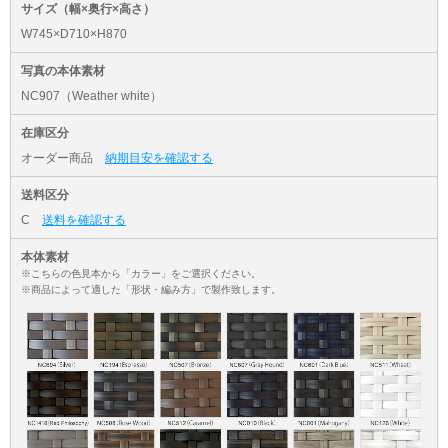
サイズ（幅×奥行×高さ）
W745×D710×H870
写真の本体素材
NC907（Weather white）
在庫区分
オーダー商品
納期目安を確認する
送料区分
C
送料を確認する
本体素材
※こちらの色見本から「カラー」をご選択ください。
※商品によって適した「形状・編み方」で製作致します。