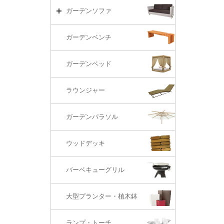
リビング・ソファ
ガーデンテーブル（海外在庫）
ガーデンチェアーTOP
ガーデンソファ
ラウンジ・ベッド
ダイニングテーブル
ガーデンチェアー（海外在庫）
ガーデンソファTOP
ガーデンベンチ
バーカウンター
コーヒーテーブル
ダイニングチェアー
1S・ラウンジチェアー
ガーデンベッド
サイド・エンドテーブル
カウンター・バーチェアー
2S・2.5Sソファ
ラウンジャー
カウンター・バーテーブル
座椅子
3Sソファ
ガーデンパラソル
コーナー・カウチソファ
ウッドデッキ
オットマン・スツール
バーベキューグリル
大型プランター・植木鉢
ランプ・トーチ