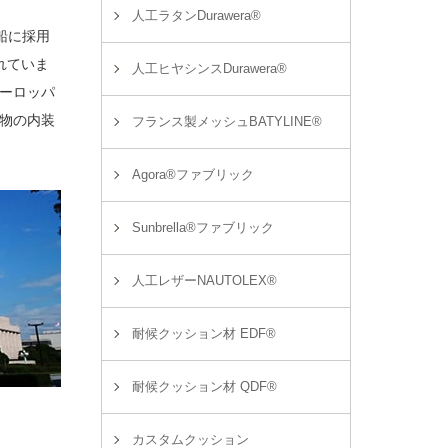
人工ラタンDurawera®
船に採用
れていま
人工ヒヤシンスDurawera®
ーロッパ
物の内装
フランス製メッシュBATYLINE®
Agora®ファブリック
Sunbrella®ファブリック
人工レザーNAUTOLEX®
耐候クッション材 EDF®
耐候クッション材 QDF®
カスタムクッション