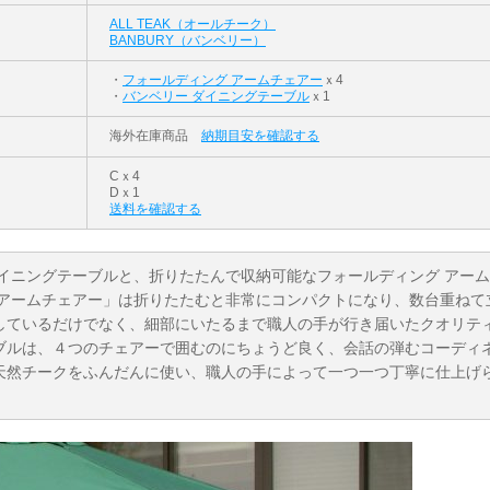
ALL TEAK（オールチーク）
BANBURY（バンベリー）
・
フォールディング アームチェアー
ｘ4
・
バンベリー ダイニングテーブル
ｘ1
海外在庫商品
納期目安を確認する
Cｘ4
Dｘ1
送料を確認する
イニングテーブルと、折りたたんで収納可能なフォールディング アー
 アームチェアー」は折りたたむと非常にコンパクトになり、数台重ねて
しているだけでなく、細部にいたるまで職人の手が行き届いたクオリテ
ブルは、４つのチェアーで囲むのにちょうど良く、会話の弾むコーディ
天然チークをふんだんに使い、職人の手によって一つ一つ丁寧に仕上げ