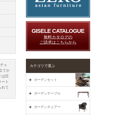
GISELE CATALOGUE
無料カタログの
ご請求はこちらから
ムチェ
カテゴリで選ぶ
立てか
ィは圧
ガーデンセット
ネート
られて
ガーデンセット（海外在庫）
ガーデンテーブル
ダイニング
ガーデンテーブルTOP
ガーデンチェアー