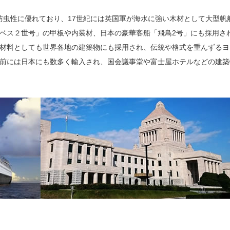
防虫性に優れており、17世紀には英国軍が海水に強い木材として大型帆
ベス２世号」の甲板や内装材、日本の豪華客船「飛鳥2号」にも採用さ
材料としても世界各地の建築物にも採用され、伝統や格式を重んずるヨ
前には日本にも数多く輸入され、国会議事堂や富士屋ホテルなどの建築