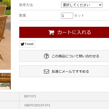
取寄方法:
数量:
セット
BDT-ST1
GBDTCDD1ST-ST1