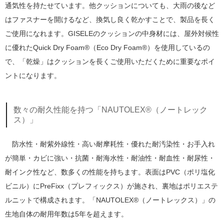
通気性を持たせています。他クッションについても、大雨の後など
はファスナーを開けるなど、換気し良く乾かすことで、製品を長く
ご使用になれます。GISELEのクッションの中身材には、屋外対候性
に優れたQuick Dry Foam®（Eco Dry Foam®）を使用しているの
で、「乾燥」はクッションを長くご使用いただくために重要なポイ
ントになります。
数々の耐久性能を持つ「NAUTOLEX®（ノートレック
ス）」
防水性・耐紫外線性・高い耐摩耗性・優れた耐汚染性・お手入れ
が簡単・カビに強い・抗菌・耐海水性・耐油性・耐血性・耐尿性・
耐インク性など、数多くの性能を持ちます。表面はPVC（ポリ塩化
ビニル）にPreFixx（プレフィックス）が施され、裏地はポリエステ
ルニットで構成されます。「NAUTOLEX®（ノートレックス）」の
生地自体の耐用年数は5年を超えます。