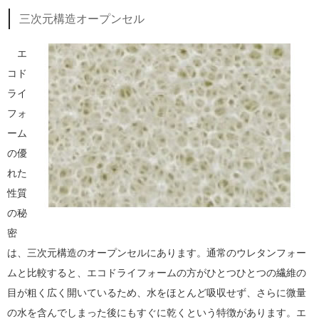
三次元構造オープンセル
エ
コド
ライ
フォ
ーム
の優
れた
性質
の秘
密
は、三次元構造のオープンセルにあります。通常のウレタンフォー
ムと比較すると、エコドライフォームの方がひとつひとつの繊維の
目が粗く広く開いているため、水をほとんど吸収せず、さらに微量
の水を含んでしまった後にもすぐに乾くという特徴があります。エ