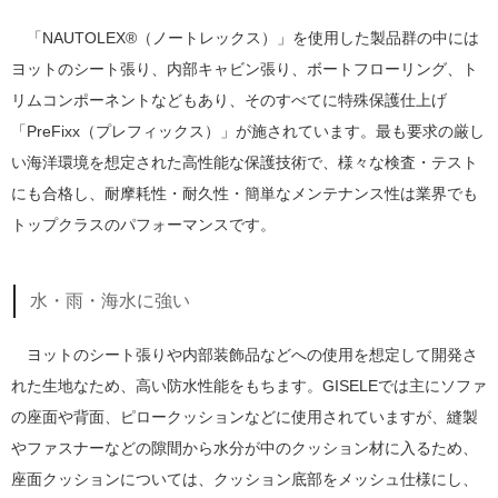
「NAUTOLEX®（ノートレックス）」を使用した製品群の中には
ヨットのシート張り、内部キャビン張り、ボートフローリング、ト
リムコンポーネントなどもあり、そのすべてに特殊保護仕上げ
「PreFixx（プレフィックス）」が施されています。最も要求の厳し
い海洋環境を想定された高性能な保護技術で、様々な検査・テスト
にも合格し、耐摩耗性・耐久性・簡単なメンテナンス性は業界でも
トップクラスのパフォーマンスです。
水・雨・海水に強い
ヨットのシート張りや内部装飾品などへの使用を想定して開発さ
れた生地なため、高い防水性能をもちます。GISELEでは主にソファ
の座面や背面、ピロークッションなどに使用されていますが、縫製
やファスナーなどの隙間から水分が中のクッション材に入るため、
座面クッションについては、クッション底部をメッシュ仕様にし、