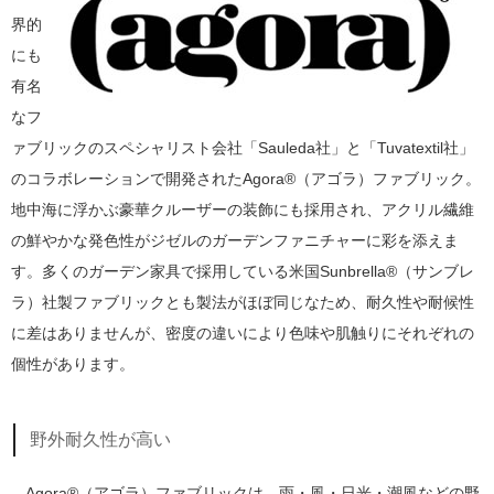
界的
にも
有名
なフ
ァブリックのスペシャリスト会社「Sauleda社」と「Tuvatextil社」
のコラボレーションで開発されたAgora®（アゴラ）ファブリック。
地中海に浮かぶ豪華クルーザーの装飾にも採用され、アクリル繊維
の鮮やかな発色性がジゼルのガーデンファニチャーに彩を添えま
す。多くのガーデン家具で採用している米国Sunbrella®（サンブレ
ラ）社製ファブリックとも製法がほぼ同じなため、耐久性や耐候性
に差はありませんが、密度の違いにより色味や肌触りにそれぞれの
個性があります。
野外耐久性が高い
Agora®（アゴラ）ファブリックは、雨・風・日光・潮風などの野